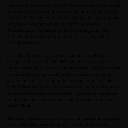
Seit über 45 Jahren lädt die CDU gemeinsam mit der Familie
Henrichsmeier zu einer Entdeckungstour für Jung und Alt
ein und die Besucher kommen aus dem ganzen Stadtgebiet.
An über 20 Ständen gab es Spiel und Spaß. Bernd
Henrichsmeier, Vorsitzender der CDU-Stieghorst: „Die
Familien hatten richtig Freude und feierten bei tollem
Frühlingswetter.“
Schnell bildete sich eine lange Schlange beim Ponyreiten.
Paulina, Johanna und Isabella begleiteten die jungen
Entdecker auf ihrer Tour durch die Wiesen. Sportlich wurde
es auf der Hüpfburg, auf der ein Parcours überwunden
werden musste. Viele Jugendliche versuchten ihr Glück
beim Torwandschießen oder probierten mit ihren Freunden
zahlreiche Geschicklichkeitsspiele. Unterstützt wurde das
Kinderfest auch von der Emmanuel Gemeinde mit ihrer
Baseballanlage.
Die Kreisjägerschaft stellt die Tiere vor, die hier in der Natur
leben, wie diese aussehen und sich verhalten. Imker