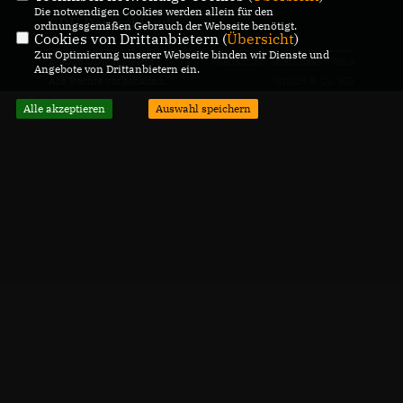
Die notwendigen Cookies werden allein für den
CDU Deutschlands
ordnungsgemäßen Gebrauch der Webseite benötigt.
Cookies von Drittanbietern (
Übersicht
)
Zur Optimierung unserer Webseite binden wir Dienste und
@2026 CDU Bielefeld
Realisation: Sharkness Media
Angebote von Drittanbietern ein.
Alle Rechte vorbehalten.
GmbH & Co. KG
Alle akzeptieren
Auswahl speichern