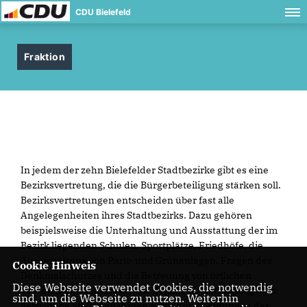
CDU Bielefeld
Fraktion
In jedem der zehn Bielefelder Stadtbezirke gibt es eine
Bezirksvertretung, die die Bürgerbeteiligung stärken soll.
Bezirksvertretungen entscheiden über fast alle
Angelegenheiten ihres Stadtbezirks. Dazu gehören
beispielsweise die Unterhaltung und Ausstattung der im
Bezirk liegenden Schulen, Sportplätze, Friedhöfe, die
Ausgestaltung von Park- und Grünanlagen, Fragen des
Cookie Hinweis
Denkmalschutzes und die Betreuung von örtlichen
Diese Webseite verwendet Cookies, die notwendig
Vereinen und Initiativen. Die Bezirksvertretungen geben
sind, um die Webseite zu nutzen. Weiterhin
gewichtige Stellungnahmen ab zu Entscheidungen des