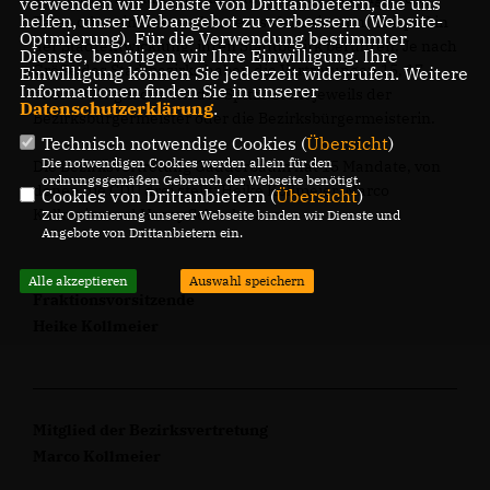
verwenden wir Dienste von Drittanbietern, die uns
helfen, unser Webangebot zu verbessern (Website-
Rates oder eines Ausschusses, sofern sie, zum Beispiel in
Optmierung). Für die Verwendung bestimmter
der Stadtentwicklung, ihren Stadtbezirk berühren. Je nach
Dienste, benötigen wir Ihre Einwilligung. Ihre
Größe des Stadtbezirks haben die Vertretungen 15, 17
Einwilligung können Sie jederzeit widerrufen. Weitere
Informationen finden Sie in unserer
oder 19 Mitglieder. An der Spitze steht jeweils der
Datenschutzerklärung
.
Bezirksbürgermeister oder die Bezirksbürgermeisterin.
Technisch notwendige Cookies (
Übersicht
)
Die notwendigen Cookies werden allein für den
Die Bezirksvertretung Gadderbaum hat 15 Mandate, von
ordnungsgemäßen Gebrauch der Webseite benötigt.
denen die CDU drei stellt: Heike Kollmeier, Marco
Cookies von Drittanbietern (
Übersicht
)
Kollmeier und Henry Schuckmann.
Zur Optimierung unserer Webseite binden wir Dienste und
Angebote von Drittanbietern ein.
Alle akzeptieren
Auswahl speichern
Fraktionsvorsitzende
Heike Kollmeier
Mitglied der Bezirksvertretung
Marco Kollmeier