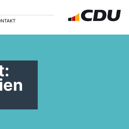
ONTAKT
t:
ien