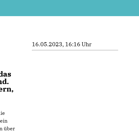
16.05.2023, 16:16 Uhr
das
nd.
ern,
lie
 ein
n über