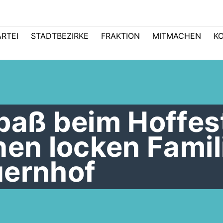
ARTEI
STADTBEZIRKE
FRAKTION
MITMACHEN
K
paß beim Hoffes
nen locken Famil
uernhof