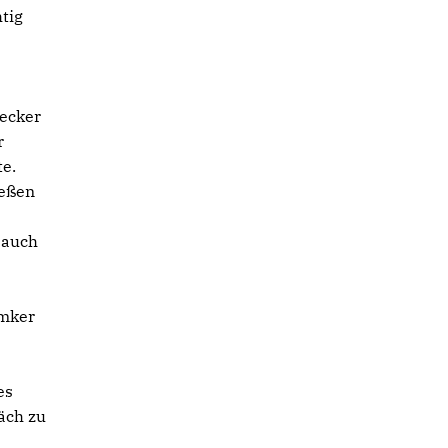
tig
decker
r
e.
ießen
 auch
Imker
es
äch zu