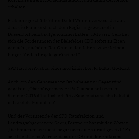
Abschluss ihrem Hochschulstandort und damit der Region
erhalten.“
Fraktionsgeschäftsführer Detlef Werner verweist darauf,
dass die Pläne erst nach dem Regierungswechsel in
Düsseldorf Fahrt aufgenommen hätten: „Schwarz-Gelb hat
sich die Forderungen der Bielefelder CDU sofort zu Eigen
gemacht, nachdem Rot-Grün in den Jahren zuvor keinen
Finger für das Projekt gerührt hat.“
SPD hat den Ausbau einer medizinischen Fakultät blockiert
Auch von den Genossen vor Ort habe es nur Gegenwind
gegeben: „Oberbürgermeister Pit Clausen hat noch im
Sommer 2016 öffentlich erklärt: ‚Eine medizinische Fakultät
in Bielefeld kommt nie‘!
Und der Vorsitzende der SPD-Ratsfraktion und
Landtagsabgeordnete Georg Fortmeier hat mit den Worten
Die brauchen wir nicht‘ sogar noch einen drauf gesetzt.“ Es
sei absehbar, so Werner, dass der OB und der Fraktions-