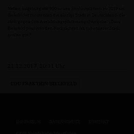
Neben Augsburg mit 900 neuen Studienplätzen ab 2019 sei
Bielefelder momentan die einzige Stadt in Deutschland, die
aktiv gegen den Ausbildungsplatzmangel vorgehe: „Dass
Bielefeld positiv in den Nachrichten ist, tut unserer Stadt
gewiss gut.“
21.12.2017, 10:11 Uhr
CDU FRAKTION BIELEFELD
IMPRESSUM
DATENSCHUTZ
KONTAKT
CDU Nordrhein-Westfalen