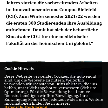
Jahres starten die vorbereitenden Arbeiten
im Innovationszentrums Campus Bielefeld
(ICB). Zum Wintersemester 2021/22 werden
die ersten 300 Studierenden ihre Ausbildung
aufnehmen. Damit hat sich der beharrliche
Einsatz der CDU für eine medizinische
Fakultät an der heimischen Uni gelohnt.“
Cookie Hinweis
Diese Webseite verwendet Cookies, die notwendig
sind, um die Webseite zu nutzen. Weiterhin
verwenden wir Dienste von Drittanbietern, die uns
helfen, unser Webangebot zu verbessern (Website-
Optmierung). Für die Verwendung bestimmter
Dienste, benötigen wir Ihre Einwilligung. Ihre
Einwilligung können Sie jederzeit widerrufen. Weitere
Informationen finden Sie in unserer
Datenschutzerklärung
.