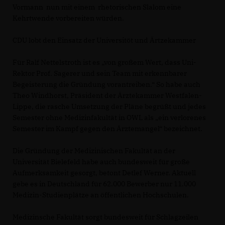
Vormann nun mit einem rhetorischen Slalom eine
Kehrtwende vorbereiten würden.
CDU lobt den Einsatz der Universitöt und Ärtzekammer
Für Ralf Nettelstroth ist es „von großem Wert, dass Uni-
Rektor Prof. Sagerer und sein Team mit erkennbarer
Begeisterung die Gründung vorantreiben.“ So habe auch
Theo Windhorst, Präsident der Ärztekammer Westfalen-
Lippe, die rasche Umsetzung der Pläne begrüßt und jedes
Semester ohne Medizinfakultät in OWL als „ein verlorenes
Semester im Kampf gegen den Ärztemangel“ bezeichnet.
Die Gründung der Medizinischen Fakultät an der
Universität Bielefeld habe auch bundesweit für große
Aufmerksamkeit gesorgt, betont Detlef Werner. Aktuell
gebe es in Deutschland für 62.000 Bewerber nur 11.000
Medizin-Studienplätze an öffentlichen Hochschulen.
Medizinsche Fakultät sorgt bundesweit für Schlagzeilen