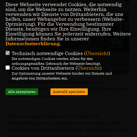
Diese Webseite verwendet Cookies, die notwendig
sind, um die Webseite zu nutzen. Weiterhin
verwenden wir Dienste von Drittanbietern, die uns
helfen, unser Webangebot zu verbessern (Website-
Optmierung). Für die Verwendung bestimmter
Dienste, benötigen wir Ihre Einwilligung. Ihre
Einwilligung können Sie jederzeit widerrufen. Weitere
Informationen finden Sie in unserer
Datenschutzerklärung
.
Technisch notwendige Cookies (
Übersicht
)
Die notwendigen Cookies werden allein für den
ordnungsgemäßen Gebrauch der Webseite benötigt.
Cookies von Drittanbietern (
Übersicht
)
Zur Optimierung unserer Webseite binden wir Dienste und
Angebote von Drittanbietern ein.
CDU fordert Anreize für Neuansiedlungen von
Unternehmen und damit auch für zusätzliche Arbeitsplätze
Alle akzeptieren
Auswahl speichern
zu schaffen. (Foto: Lange)
In ihrem Antrag forderte die CDU, Anreize für
Neuansiedlungen von Unternehmen und damit auch für
zusätzliche Arbeitsplätze zu schaffen. Dafür sollen pro Jahr
zehn Hektar Gewerbefläche ausgewiesen werden.