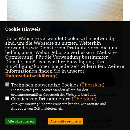
Cookie Hinweis
Diese Webseite verwendet Cookies, die notwendig
sind, um die Webseite zu nutzen. Weiterhin
verwenden wir Dienste von Drittanbietern, die uns
helfen, unser Webangebot zu verbessern (Website-
Optmierung). Für die Verwendung bestimmter
Dienste, benötigen wir Ihre Einwilligung. Ihre
Einwilligung können Sie jederzeit widerrufen. Weitere
Informationen finden Sie in unserer
Datenschutzerklärung
.
Technisch notwendige Cookies (
Übersicht
)
Die notwendigen Cookies werden allein für den
Eine Vielzahl von Kommunen hat die Bezahlkarte bereits
ordnungsgemäßen Gebrauch der Webseite benötigt.
Cookies von Drittanbietern (
Übersicht
)
mit positiven Erfahrungen eingeführt. (Foto: Lange)
Zur Optimierung unserer Webseite binden wir Dienste und
Angebote von Drittanbietern ein.
Wir fordern als CDU die Bezahlkarte seit Monaten. Die
Alle akzeptieren
Auswahl speichern
Linkskoalition muss endlich in die Gänge kommen. Wir