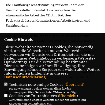
Die Fraktionsgeschäftsführung mit dem Team der
Geschäftsstelle unterstützt insbesondere die
ehrenamtliche Arbeit der CDU im Rat, den
Fachausschüssen, Kommissionen, Arbeitskreisen und
Stadtbezirken.
Die CDU-Fraktion im Rat der Stadt Bielefeld sucht zum
Cookie Hinweis
01.07.2024 eine Persönlichkeit mit Organisations- und
Kommunikationskompetenz. Der/die
Diese Webseite verwendet Cookies, die notwendig
sind, um die Webseite zu nutzen. Weiterhin
Fraktionsgeschäftsführer/in ist in den Fraktionsgremien
verwenden wir Dienste von Drittanbietern, die uns
verantwortlich für alle anfallenden Tätigkeiten. Erwartet
helfen, unser Webangebot zu verbessern (Website-
wird eine dienstleistungsorientierte Arbeitsweise,
Optmierung). Für die Verwendung bestimmter
Dienste, benötigen wir Ihre Einwilligung. Ihre
Eigeninitiative, selbstverantwortliches Arbeiten,
Einwilligung können Sie jederzeit widerrufen. Weitere
Teamfähigkeit, ein hohes Maß an Einsatzbereitschaft und
Informationen finden Sie in unserer
Datenschutzerklärung
.
Belastbarkeit. Die Ausschreibung richtet sich an CDU-
Mitglieder.
Technisch notwendige Cookies (
Übersicht
)
Die notwendigen Cookies werden allein für den
Ihre Aufgaben
ordnungsgemäßen Gebrauch der Webseite benötigt.
Cookies von Drittanbietern (
Übersicht
)
• Organisation, Leitung und Unterhaltung der
Zur Optimierung unserer Webseite binden wir Dienste und
Fraktionsgeschäftsstelle.
Angebote von Drittanbietern ein.