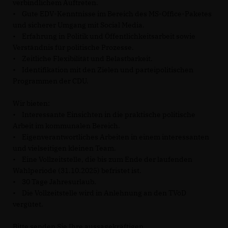
verbindlichem Auftreten.
• Gute EDV-Kenntnisse im Bereich des MS-Office-Paketes
und sicherer Umgang mit Social Media.
• Erfahrung in Politik und Öffentlichkeitsarbeit sowie
Verständnis für politische Prozesse.
• Zeitliche Flexibilität und Belastbarkeit.
• Identifikation mit den Zielen und parteipolitischen
Programmen der CDU.
Wir bieten:
• Interessante Einsichten in die praktische politische
Arbeit im kommunalen Bereich.
• Eigenverantwortliches Arbeiten in einem interessanten
und vielseitigen kleinen Team.
• Eine Vollzeitstelle, die bis zum Ende der laufenden
Wahlperiode (31.10.2025) befristet ist.
• 30 Tage Jahresurlaub.
• Die Vollzeitstelle wird in Anlehnung an den TVöD
vergütet.
Bitte senden Sie Ihre aussagekräftigen