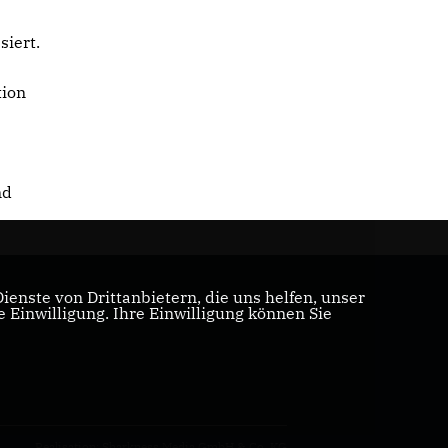
siert.
tion
nd
enste von Drittanbietern, die uns helfen, unser
Einwilligung. Ihre Einwilligung können Sie
Realisation: Sharkness Media GmbH & Co. KG