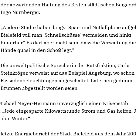
der abwartenden Haltung des Ersten städtischen Beigeor
Ingo Nürnberger.
Andere Städte haben längst Spar- und Notfallpläne aufgel
Bielefeld will man ‚Schnellschüsse‘ vermeiden und hinkt
hinterher.“ Es darf aber nicht sein, dass die Verwaltung di
Hände quasi in den Schoß legt.“
Die umweltpolitische Sprecherin der Ratsfraktion, Carla
Steinkröger, verweist auf das Beispiel Augsburg, wo schon
Fassadenbeleuchtungen abgeschaltet, Laternen gedimmt
Brunnen abgestellt worden seien.
r Michael Meyer-Hermann unverzüglich einen Krisenstab
„Jede eingesparte Kilowattstunde Strom und Gas helfen. 
 den Winter.“
r letzte Energiebericht der Stadt Bielefeld aus dem Jahr 20