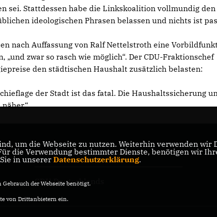
n sei. Stattdessen habe die Linkskoalition vollmundig den
blichen ideologischen Phrasen belassen und nichts ist pas
n nach Auffassung von Ralf Nettelstroth eine Vorbildfunk
, „und zwar so rasch wie möglich“. Der CDU-Fraktionschef
epreise den städtischen Haushalt zusätzlich belasten:
hieflage der Stadt ist das fatal. Die Haushaltssicherung u
 näher.“
nd, um die Webseite zu nutzen. Weiterhin verwenden wir Di
r die Verwendung bestimmter Dienste, benötigen wir Ihre 
CDU Nordrhein-Westfalen
 Sie in unserer
Datenschutzerklärung
.
CDU Deutschlands
Gebrauch der Webseite benötigt.
e von Drittanbietern ein.