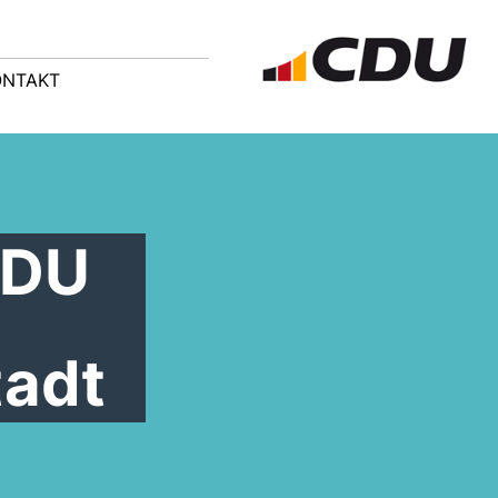
ONTAKT
CDU
tadt