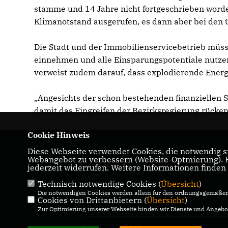
stamme und 14 Jahre nicht fortgeschrieben worde
Klimanotstand ausgerufen, es dann aber bei den ü
Die Stadt und der Immobilienservicebetrieb müsse
einnehmen und alle Einsparungspotentiale nutzen
verweist zudem darauf, dass explodierende Energi
Angesichts der schon bestehenden finanziellen Sc
damit das Eingreifen der Bezirksregierung rücken
Cookie Hinweis
Diese Webseite verwendet Cookies, die notwendig si
Webangebot zu verbessern (Website-Optmierung). Fü
IMPRESSUM
DATENSCHUTZ
jederzeit widerrufen. Weitere Informationen finden
KONTAKT
Technisch notwendige Cookies (
Übersicht
)
Die notwendigen Cookies werden allein für den ordnungsgemäßen 
Cookies von Drittanbietern (
Übersicht
)
Zur Optimierung unserer Webseite binden wir Dienste und Angebot
@2026 CDU Bielefeld