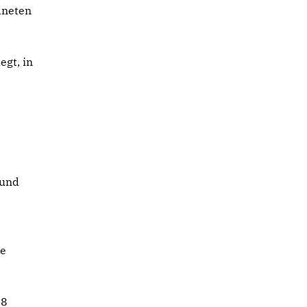
dneten
egt, in
e
 und
Je
08