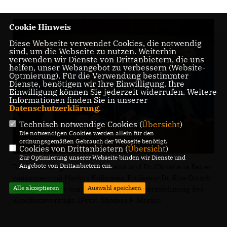
Cookie Hinweis
Diese Webseite verwendet Cookies, die notwendig
sind, um die Webseite zu nutzen. Weiterhin
verwenden wir Dienste von Drittanbietern, die uns
helfen, unser Webangebot zu verbessern (Website-
Optmierung). Für die Verwendung bestimmter
Dienste, benötigen wir Ihre Einwilligung. Ihre
Einwilligung können Sie jederzeit widerrufen. Weitere
Informationen finden Sie in unserer
Datenschutzerklärung
.
Technisch notwendige Cookies (
Übersicht
)
Die notwendigen Cookies werden allein für den
ordnungsgemäßen Gebrauch der Webseite benötigt.
Cookies von Drittanbietern (
Übersicht
)
Zur Optimierung unserer Webseite binden wir Dienste und
Angebote von Drittanbietern ein.
Dr. Simon Lange, Steve Kuhlmann und Dr. Christiana Bauer
zusammen mit Markus Kollmeier, Professor Dr. Riza Öztürk
Alle akzeptieren
Auswahl speichern
und Björn Klaus von der SPD bei der Unterzeichnung des
Koalitionsvertrags. (Foto: Thomas F. Starke)