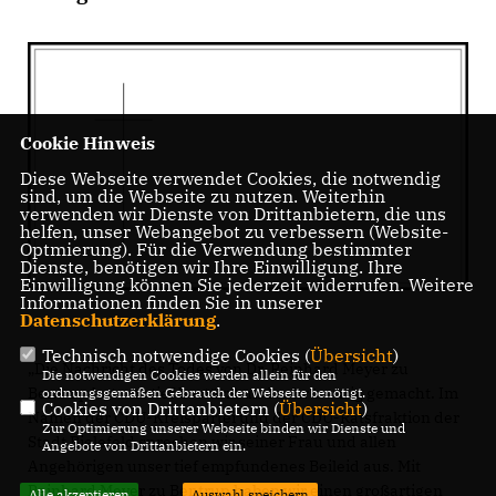
Cookie Hinweis
Diese Webseite verwendet Cookies, die notwendig
sind, um die Webseite zu nutzen. Weiterhin
verwenden wir Dienste von Drittanbietern, die uns
helfen, unser Webangebot zu verbessern (Website-
Optmierung). Für die Verwendung bestimmter
Dienste, benötigen wir Ihre Einwilligung. Ihre
Einwilligung können Sie jederzeit widerrufen. Weitere
Informationen finden Sie in unserer
Datenschutzerklärung
.
Technisch notwendige Cookies (
Übersicht
)
Die Nachricht des Todes von Dr. Reinhard Meyer zu
Die notwendigen Cookies werden allein für den
Bentrup hat uns tief bestürzt und sehr traurig gemacht. Im
ordnungsgemäßen Gebrauch der Webseite benötigt.
Cookies von Drittanbietern (
Übersicht
)
Namen der CDU-Kreispartei und der CDU-Ratsfraktion der
Zur Optimierung unserer Webseite binden wir Dienste und
Stadt Bielefeld sprechen wir seiner Frau und allen
Angebote von Drittanbietern ein.
Angehörigen unser tief empfundenes Beileid aus. Mit
Reinhard Meyer zu Bentrup haben wir einen großartigen
Alle akzeptieren
Auswahl speichern