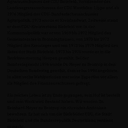
Agrarausschusses der CDU Bielefeld, Vorsitzender des
Landesagrarausschusses der CDU Westfalen-Lippe und ab
1976 Mitglied des CDU-Bundesfachausschusses
Agrarpolitik. 1973 wurde er Kreislandwirt. Zeitweise stand
er dem CDU-Kreisverband Bielefeld vor. In der
Kommunalpolitik war er von 1969 bis 1972 Mitglied des
Gemeinderates in Brönninghausen, von 1970 bis 1972
Mitglied des Kreistages und von 1973 bis 1979 Mitglied des
Rates der Stadt Bielefeld. 1973 bis 1975 wurde er in die
Bezirksvertretung Heepen gewählt. Bei der
Bundestagswahl 1976 wurde Dr. Meyer zu Bentrup in den
Deutschen Bundestag gewählt, dem er bis 1994 angehörte.
In allen sechs Wahlperioden war seine Expertise vor allem
als Mitglied des Finanzausschusses gefragt.
Ein reiches Leben ist zu Ende gegangen, sein Hof ist bestellt
und sein Werk wird Bestand haben. Wir werden Dr.
Reinhard Meyer zu Bentrup ein ehrendes Andenken
bewahren. Er hat sich um die Bielefelder CDU, die Stadt
Bielefeld und die Bundesrepublik Deutschland verdient
gemacht.