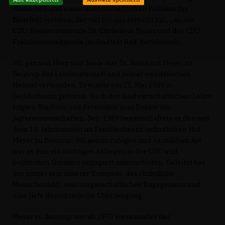
Menschen und einen leidenschaftlichen Politiker für
Bielefeld verloren, der viel für uns erreicht hat, „ so die
CDU-Kreisvorsitzende Dr. Christiana Bauer und der CDU-
Fraktionsvorsitzende im Stadtrat Ralf Nettelstroth.
Mit ganzem Herz und Seele war Dr. Reinhard Meyer zu
Bentrup der Landwirtschaft und seiner westfälischen
Heimat verbunden. Er wurde am 22. Mai 1939 in
Gadderbaum geboren. Nach der landwirtschaftlichen Lehre
folgten Studium und Promotion zum Doktor der
Agrarwissenschaften. Seit 1969 bewirtschaftete er den seit
dem 14. Jahrhundert im Familienbesitz befindlichen Hof
Meyer zu Bentrup. Mit seiner ruhigen und sachlichen Art
war es ihm ein wichtiges Anliegen in der CDU und
politischen Gremien engagiert mitzuarbeiten. Geleitet hat
ihn immer sein innerer Kompass, das christliche
Menschenbild, sein bürgerschaftliches Engagement und
eine tiefe demokratische Überzeugung.
Meyer zu Bentrup war ab 1970 Vorsitzender des