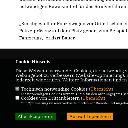
notwendigen Beweismittel für das Strafverfahren 
Ein abgestellter Polizeiwagen vor Ort ist schon e
Polizeipräsenz auf dem Platz geben, zum Beispie
Fahrzeugs,“ erklärt Bauer.
Cookie Hinweis
Diese Webseite verwendet Cookies, die notwendig si
Webangebot zu verbessern (Website-Optmierung). Fü
IMPRESSUM
DATENSCHUTZ
jederzeit widerrufen. Weitere Informationen finden
KONTAKT
Technisch notwendige Cookies (
Übersicht
)
Die notwendigen Cookies werden allein für den ordnungsgemäßen 
Cookies von Drittanbietern (
Übersicht
)
Zur Optimierung unserer Webseite binden wir Dienste und Angebot
@2026 CDU Bielefeld
Alle akzeptieren
Auswahl speichern
Alle Rechte vorbehalten.