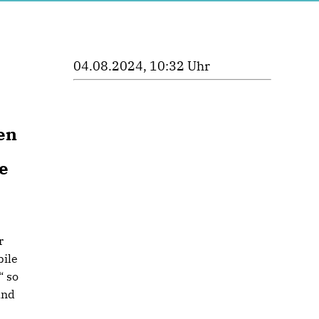
04.08.2024, 10:32 Uhr
en
e
r
bile
“ so
und