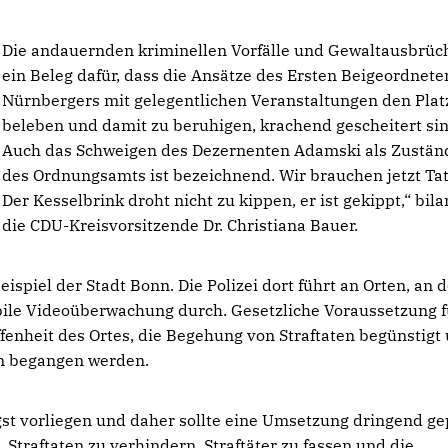
Die andauernden kriminellen Vorfälle und Gewaltausbrüc
ein Beleg dafür, dass die Ansätze des Ersten Beigeordnete
Nürnbergers mit gelegentlichen Veranstaltungen den Plat
beleben und damit zu beruhigen, krachend gescheitert sin
Auch das Schweigen des Dezernenten Adamski als Zustän
des Ordnungsamts ist bezeichnend. Wir brauchen jetzt Ta
Der Kesselbrink droht nicht zu kippen, er ist gekippt,“ bila
die CDU-Kreisvorsitzende Dr. Christiana Bauer.
ispiel der Stadt Bonn. Die Polizei dort führt an Orten, an 
obile Videoüberwachung durch. Gesetzliche Voraussetzung f
fenheit des Ortes, die Begehung von Straftaten begünstigt
ten begangen werden.
st vorliegen und daher sollte eine Umsetzung dringend ge
Straftaten zu verhindern, Straftäter zu fassen und die