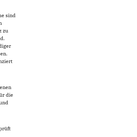
he sind
n
z zu
d.
diger
ten.
nziert
denen
ür die
 und
prüft