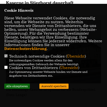
Kaserne in Stieghorst dauerhaft
anzusiedeln.
Cookie Hinweis
Diese Webseite verwendet Cookies, die notwendig
sind, um die Webseite zu nutzen. Weiterhin
verwenden wir Dienste von Drittanbietern, die uns
helfen, unser Webangebot zu verbessern (Website-
Optmierung). Für die Verwendung bestimmter
Dienste, benötigen wir Ihre Einwilligung. Ihre
Einwilligung können Sie jederzeit widerrufen. Weitere
Informationen finden Sie in unserer
Datenschutzerklärung
.
Technisch notwendige Cookies (
Übersicht
)
Die notwendigen Cookies werden allein für den
ordnungsgemäßen Gebrauch der Webseite benötigt.
Cookies von Drittanbietern (
Übersicht
)
Zur Optimierung unserer Webseite binden wir Dienste und
Angebote von Drittanbietern ein.
Alle akzeptieren
Auswahl speichern
Die ehemalige Kaserne ist optimal für die Bundespolizei.
(Foto: Lange)