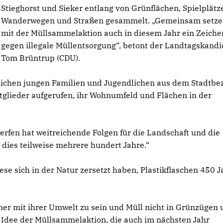
Stieghorst und Sieker entlang von Grünflächen, Spielplätz
Wanderwegen und Straßen gesammelt. „Gemeinsam setze
mit der Müllsammelaktion auch in diesem Jahr ein Zeiche
gegen illegale Müllentsorgung“, betont der Landtagskandi
Tom Brüntrup (CDU).
eichen jungen Familien und Jugendlichen aus dem Stadtbez
tglieder aufgerufen, ihr Wohnumfeld und Flächen in der
rfen hat weitreichende Folgen für die Landschaft und die
t dies teilweise mehrere hundert Jahre.“
se sich in der Natur zersetzt haben, Plastikflaschen 450 J
mer mit ihrer Umwelt zu sein und Müll nicht in Grünzügen
e Idee der Müllsammelaktion, die auch im nächsten Jahr