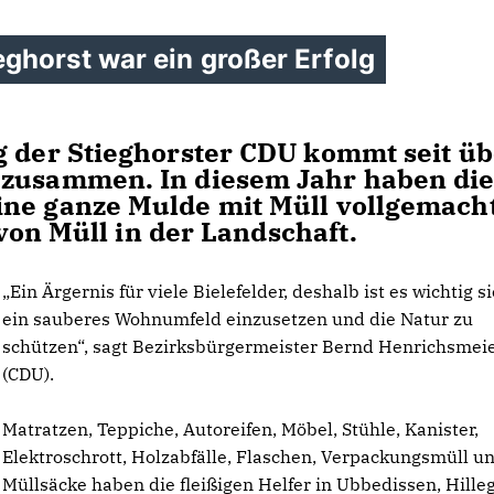
ghorst war ein großer Erfolg
g der Stieghorster CDU kommt seit üb
 zusammen. In diesem Jahr haben di
ine ganze Mulde mit Müll vollgemacht
k von Müll in der Landschaft.
Ein Ärgernis für viele Bielefelder, deshalb ist es wichtig si
ein sauberes Wohnumfeld einzusetzen und die Natur zu
schützen“, sagt Bezirksbürgermeister Bernd Henrichsmei
(CDU).
Matratzen, Teppiche, Autoreifen, Möbel, Stühle, Kanister,
Elektroschrott, Holzabfälle, Flaschen, Verpackungsmüll u
Müllsäcke haben die fleißigen Helfer in Ubbedissen, Hille