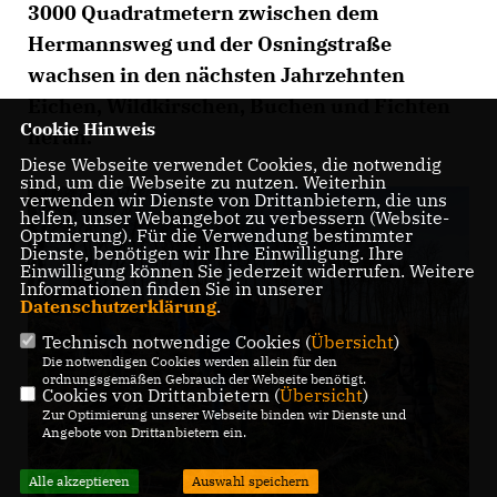
3000 Quadratmetern zwischen dem
Hermannsweg und der Osningstraße
wachsen in den nächsten Jahrzehnten
Eichen, Wildkirschen, Buchen und Fichten
Cookie Hinweis
heran.
Diese Webseite verwendet Cookies, die notwendig
sind, um die Webseite zu nutzen. Weiterhin
verwenden wir Dienste von Drittanbietern, die uns
helfen, unser Webangebot zu verbessern (Website-
Optmierung). Für die Verwendung bestimmter
Dienste, benötigen wir Ihre Einwilligung. Ihre
Einwilligung können Sie jederzeit widerrufen. Weitere
Informationen finden Sie in unserer
Datenschutzerklärung
.
Technisch notwendige Cookies (
Übersicht
)
Die notwendigen Cookies werden allein für den
ordnungsgemäßen Gebrauch der Webseite benötigt.
Cookies von Drittanbietern (
Übersicht
)
Zur Optimierung unserer Webseite binden wir Dienste und
Angebote von Drittanbietern ein.
Alle akzeptieren
Auswahl speichern