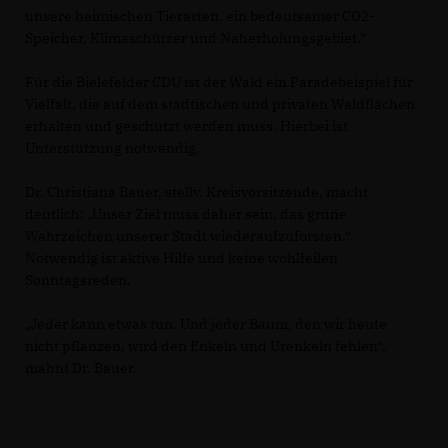
unsere heimischen Tierarten, ein bedeutsamer CO2-
Speicher, Klimaschützer und Naherholungsgebiet.“
Für die Bielefelder CDU ist der Wald ein Paradebeispiel für
Vielfalt, die auf dem städtischen und privaten Waldflächen
erhalten und geschützt werden muss. Hierbei ist
Unterstützung notwendig.
Dr. Christiana Bauer, stellv. Kreisvorsitzende, macht
deutlich: „Unser Ziel muss daher sein, das grüne
Wahrzeichen unserer Stadt wiederaufzuforsten.“
Notwendig ist aktive Hilfe und keine wohlfeilen
Sonntagsreden.
Jeder kann etwas tun. Und jeder Baum, den wir heute
nicht pflanzen, wird den Enkeln und Urenkeln fehlen“,
mahnt Dr. Bauer.