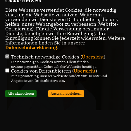
Cookie Hinweis
Diese Webseite verwendet Cookies, die notwendig
Die ganze Sendung finden Sie hier zum
sind, um die Webseite zu nutzen. Weiterhin
nachhören!
verwenden wir Dienste von Drittanbietern, die uns
helfen, unser Webangebot zu verbessern (Website-
Optmierung). Für die Verwendung bestimmter
Dienste, benötigen wir Ihre Einwilligung. Ihre
Einwilligung können Sie jederzeit widerrufen. Weitere
Informationen finden Sie in unserer
Datenschutzerklärung
.
Technisch notwendige Cookies (
Übersicht
)
Die notwendigen Cookies werden allein für den
ordnungsgemäßen Gebrauch der Webseite benötigt.
Cookies von Drittanbietern (
Übersicht
)
Zur Optimierung unserer Webseite binden wir Dienste und
Angebote von Drittanbietern ein.
Alle akzeptieren
Auswahl speichern