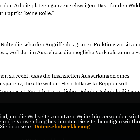
den Arbeitsplätzen ganz zu schweigen. Dass für den Wald
ür Paprika keine Rolle.“
Nolte die scharfen Angriffe des grünen Fraktionsvorsitze
oss, weil der im Ausschuss die mögliche Verkaufssumme v
en zu recht, dass die finanziellen Auswirkungen eines
sparenz, die alle wollen. Herr Julkowski-Keppler will
ram passt. Sonst hat er es lieber geheim. Scheinheilig ne
nd, um die Webseite zu nutzen. Weiterhin verwenden wir Di
r die Verwendung bestimmter Dienste, benötigen wir Ihre 
CDU Nordrhein-Westfalen
 Sie in unserer
Datenschutzerklärung
.