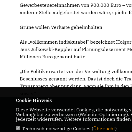
Gewerbesteuereinnahmen von 900.000 Euro – von 
anderer Stelle aufgeforstet worden wäre, spielte f
Grüne wollen Verluste geheimhalten
Als „vollkommen indiskutabel“ bezeichnet Holger 
Jens Julkowski-Keppler auf Planungsdezernent M
Millionen Euro genannt hatte:
Die Politik erwartet von der Verwaltung vollkomm
Beschlusses genannt werden. Das ist doch die Tran
Transparenz aber nur dann, wenn sie ihm in den K
sowas.“
Cookie Hinweis
Diese Webseite verwendet Cookies, die notwendig si
Webangebot zu verbessern (Website-Optmierung). Fü
IMPRESSUM
DATENSCHUTZ
jederzeit widerrufen. Weitere Informationen finden
KONTAKT
Technisch notwendige Cookies (
Übersicht
)