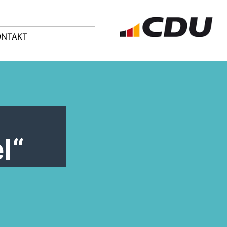
ONTAKT
l“