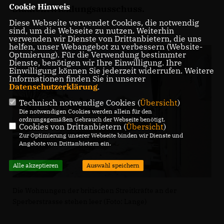
Cookie Hinweis
Stadtentwicklungsausschuss.
Diese Webseite verwendet Cookies, die notwendig
sind, um die Webseite zu nutzen. Weiterhin
verwenden wir Dienste von Drittanbietern, die uns
helfen, unser Webangebot zu verbessern (Website-
Optmierung). Für die Verwendung bestimmter
Dienste, benötigen wir Ihre Einwilligung. Ihre
Einwilligung können Sie jederzeit widerrufen. Weitere
Informationen finden Sie in unserer
Datenschutzerklärung
.
Technisch notwendige Cookies (
Übersicht
)
Die notwendigen Cookies werden allein für den
ordnungsgemäßen Gebrauch der Webseite benötigt.
Cookies von Drittanbietern (
Übersicht
)
Zur Optimierung unserer Webseite binden wir Dienste und
Angebote von Drittanbietern ein.
Alle akzeptieren
Auswahl speichern
Die Wohnungen der britischen Streitkräfte an der
Sperberstrasse stehen leer (Foto: Lange)