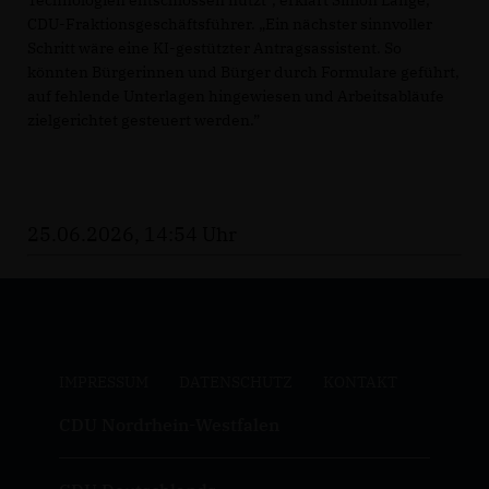
Technologien entschlossen nutzt“, erklärt Simon Lange,
CDU-Fraktionsgeschäftsführer. „Ein nächster sinnvoller
Schritt wäre eine KI-gestützter Antragsassistent. So
könnten Bürgerinnen und Bürger durch Formulare geführt,
auf fehlende Unterlagen hingewiesen und Arbeitsabläufe
zielgerichtet gesteuert werden.”
25.06.2026, 14:54 Uhr
IMPRESSUM
DATENSCHUTZ
KONTAKT
CDU Nordrhein-Westfalen