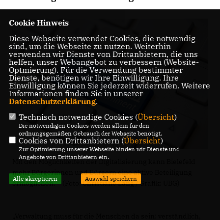
Cookie Hinweis
Diese Webseite verwendet Cookies, die notwendig
sind, um die Webseite zu nutzen. Weiterhin
verwenden wir Dienste von Drittanbietern, die uns
helfen, unser Webangebot zu verbessern (Website-
Optmierung). Für die Verwendung bestimmter
Dienste, benötigen wir Ihre Einwilligung. Ihre
Einwilligung können Sie jederzeit widerrufen. Weitere
Informationen finden Sie in unserer
Datenschutzerklärung
.
Technisch notwendige Cookies (
Übersicht
)
Die notwendigen Cookies werden allein für den
ordnungsgemäßen Gebrauch der Webseite benötigt.
Cookies von Drittanbietern (
Übersicht
)
Zur Optimierung unserer Webseite binden wir Dienste und
Angebote von Drittanbietern ein.
Mit den Möglichkeiten der Digitalisierung kann Bielefeld
mehr Bürgerinnen und Bürgern eine aktive Beteiligung
Alle akzeptieren
Auswahl speichern
ermöglichen. (Foto: Christiane Lang / Grafik: UBG)
Verwaltung muss für die Menschen da sein: verständlich,