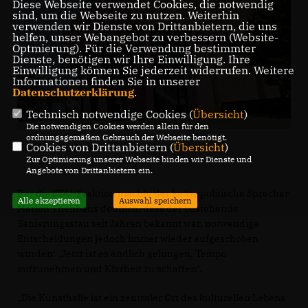
Diese Webseite verwendet Cookies, die notwendig
sind, um die Webseite zu nutzen. Weiterhin
verwenden wir Dienste von Drittanbietern, die uns
helfen, unser Webangebot zu verbessern (Website-
Optmierung). Für die Verwendung bestimmter
Dienste, benötigen wir Ihre Einwilligung. Ihre
Einwilligung können Sie jederzeit widerrufen. Weitere
Informationen finden Sie in unserer
Datenschutzerklärung
.
Technisch notwendige Cookies (
Übersicht
)
Die notwendigen Cookies werden allein für den
ordnungsgemäßen Gebrauch der Webseite benötigt.
Cookies von Drittanbietern (
Übersicht
)
Die Kunsthalle wird saniert. (Foto: CDU)
Zur Optimierung unserer Webseite binden wir Dienste und
Angebote von Drittanbietern ein.
Für die CDU-Fraktion machte der kulturpolitische Sprecher
Alle akzeptieren
Auswahl speichern
Marlon Thenhaus deutlich, dass der bestehende
Sanierungsstau seit Jahren bekannt war, notwendige
Entscheidungen jedoch immer wieder aufgeschoben
wurden: „Jetzt ist es endlich gelungen, Tempo
aufzunehmen und Klarheit zu schaffen“.
Die Kunsthalle ist ein zentraler Ort des kulturellen Lebens