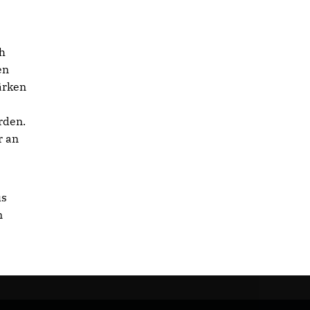
h
en
ärken
rden.
r an
us
n