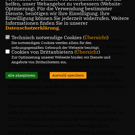
helfen, unser Webangebot zu verbessern (Website-
Optmierung). Für die Verwendung bestimmter
Dienste, benötigen wir Ihre Einwilligung. Ihre
Winterdienst im Einsatz. Der Winter setzt den Straßen zu.
Einwilligung können Sie jederzeit widerrufen. Weitere
(Foto: Lange)
Informationen finden Sie in unserer
Datenschutzerklärung
.
Technisch notwendige Cookies (
Übersicht
)
Der Winter mit viel Schnee und spiegelglatten Fahrbahnen
Die notwendigen Cookies werden allein für den
und Bürgersteigen hat die Mitarbeiterinnen und Mitarbeiter
ordnungsgemäßen Gebrauch der Webseite benötigt.
Cookies von Drittanbietern (
Übersicht
)
des Umweltbetriebs vor große Herausforderungen gestellt –
Zur Optimierung unserer Webseite binden wir Dienste und
die sie hervorragend gemeistert haben, wie CDU-
Angebote von Drittanbietern ein.
Fraktionsgeschäftsführer Dr. Simon Lange in der jüngsten
Ratssitzung feststellte: „Den Frauen und Männern gilt
Alle akzeptieren
Auswahl speichern
unser herzlicher Dank. Mit unermüdlichem Einsatz haben
sie dafür gesorgt, dass Straßen und Wege in Bielefeld sicher
und passierbar blieben“.
Eine unerfreuliche Folge des Winterwetters sind die
zahlreichen Schlaglöcher auf den Straßen. Deshalb hat die
CDU in der jüngsten Ratssitzung die Verwaltung gefragt,
welche Maßnahmen zur zeitnahen Beseitigung der
Schäden geplant sind. Sobald die Witterung es zulässt,