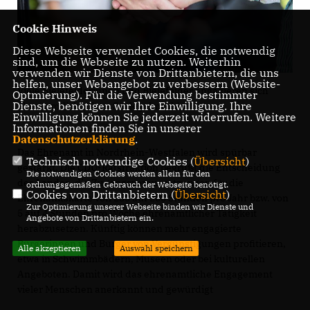
Cookie Hinweis
Diese Webseite verwendet Cookies, die notwendig
sind, um die Webseite zu nutzen. Weiterhin
verwenden wir Dienste von Drittanbietern, die uns
helfen, unser Webangebot zu verbessern (Website-
Viele Bielefelderinnen und Bielefelder engagieren sich
Optmierung). Für die Verwendung bestimmter
Dienste, benötigen wir Ihre Einwilligung. Ihre
ehrenamtlich. (Foto: Schlegelmilch)
Einwilligung können Sie jederzeit widerrufen. Weitere
Informationen finden Sie in unserer
Datenschutzerklärung
.
Das Ehrenamt in Nordrhein-Westfalen wird spürbar
Technisch notwendige Cookies (
Übersicht
)
gestärkt. Die CDU-Ratsfraktion begrüßt die Entscheidung
Die notwendigen Cookies werden allein für den
des Landes, die Zugangsvoraussetzungen für die
ordnungsgemäßen Gebrauch der Webseite benötigt.
Cookies von Drittanbietern (
Übersicht
)
Ehrenamtskarte von 250 auf 200 Stunden pro Jahr bzw. von
Zur Optimierung unserer Webseite binden wir Dienste und
5 auf 4 Stunden pro Woche ehrenamtlicher Tätigkeit
Angebote von Drittanbietern ein.
herabzusetzen. Künftig können mehr engagierte
Bürgerinnen und Bürger von Vergünstigungen profitieren,
Alle akzeptieren
Auswahl speichern
etwa in Schwimmbädern, Museen oder bei kulturellen
Angeboten. Damit wird das ehrenamtliche Engagement
vieler Menschen anerkannt und gewürdigt