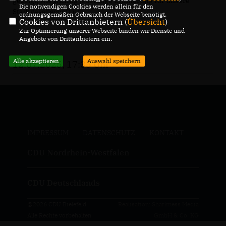
gezeigt, wie wichtig lebendige Erinnerung für unsere
Die notwendigen Cookies werden allein für den
Stadtgesellschaft ist.
ordnungsgemäßen Gebrauch der Webseite benötigt.
Cookies von Drittanbietern (
Übersicht
)
Zur Optimierung unserer Webseite binden wir Dienste und
Angebote von Drittanbietern ein.
Alle akzeptieren
Auswahl speichern
12.07.2025, 17:35 Uhr
IMPRESSUM
DATENSCHUTZ
KONTAKT
CDU Nordrhein-Westfalen
CDU Deutschlands
@2026 CDU Bielefeld
Realisation: Sharkness Media
Alle Rechte vorbehalten.
GmbH & Co. KG