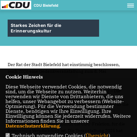
CDU Bielefeld
Starkes Zeichen für die
Erinnerungskultur
Der Rat der Stadt Bielefeld hat einstimmig beschlossen,
auch 2026 eine Gedenkveranstaltung zum 8. Mai
Cookie Hinweis
durchzuführen.
Diese Webseite verwendet Cookies, die notwendig
Mit der Entscheidung für den „Tag der Erinnerung – Die
sind, um die Webseite zu nutzen. Weiterhin
verwenden wir Dienste von Drittanbietern, die uns
Befreiung vom Nationalsozialismus“ wird das starke
helfen, unser Webangebot zu verbessern (Website-
Zeichen des Rates gegen das Vergessen fortgeführt. Für die
Optmierung). Für die Verwendung bestimmter
Dienste, benötigen wir Ihre Einwilligung. Ihre
Veranstaltung werden 21.000 Euro bereitgestellt.
Einwilligung können Sie jederzeit widerrufen. Weitere
Informationen finden Sie in unserer
Initiiert wurde der Antrag durch die CDU-Fraktion, für die
Datenschutzerklärung
.
Erinnerung Verpflichtung ist. Die Veranstaltung 2025 hat
Technisch notwendige Cookies (
Übersicht
)