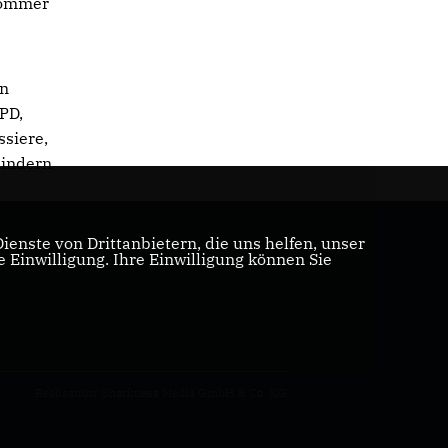
 Sommer
in
PD,
ssiere,
hindern
enste von Drittanbietern, die uns helfen, unser
Einwilligung. Ihre Einwilligung können Sie
Realisation: Sharkness Media GmbH & Co. KG