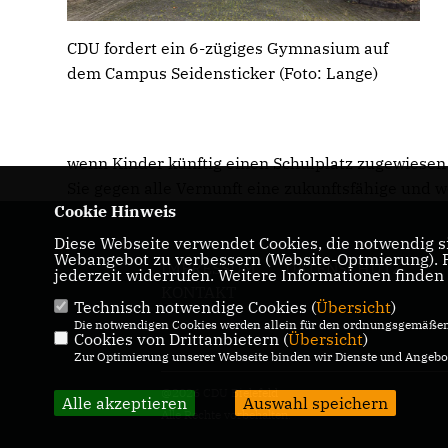
CDU fordert ein 6-zügiges Gymnasium auf
dem Campus Seidensticker (Foto: Lange)
wenn Kinder künftig einen Schulplatz zugewiesen
Sie gegen alle Vernunft eine zukunftsfähige und w
Cookie Hinweis
Diese Webseite verwendet Cookies, die notwendig si
Webangebot zu verbessern (Website-Optmierung). Fü
IMPRESSUM
DATENSCHUTZ
jederzeit widerrufen. Weitere Informationen finden
KONTAKT
Technisch notwendige Cookies (
Übersicht
)
Die notwendigen Cookies werden allein für den ordnungsgemäßen 
Cookies von Drittanbietern (
Übersicht
)
Zur Optimierung unserer Webseite binden wir Dienste und Angebot
@2026 CDU Bielefeld
Alle akzeptieren
Auswahl speichern
Alle Rechte vorbehalten.