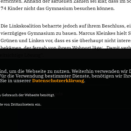
errichten. Anhand der aktuellen Zahlen sei klar, dass im
74 Kinder nicht das Gymnasium besuchen können.
Die Linkskoalition beharrte jedoch auf ihrem Beschluss, e
vierzügiges Gymnasium zu bauen. Marcus Kleinkes hielt S
Grünen und Linken vor, dass es sie überhaupt nicht intere
 bekämen, der fernab von ihrem Wohnort läge: „Damit ver
eitsichtige Lösung“.
nd, um die Webseite zu nutzen. Weiterhin verwenden wir Di
r die Verwendung bestimmter Dienste, benötigen wir Ihre 
CDU Nordrhein-Westfalen
 Sie in unserer
Datenschutzerklärung
.
CDU Deutschlands
Gebrauch der Webseite benötigt.
e von Drittanbietern ein.