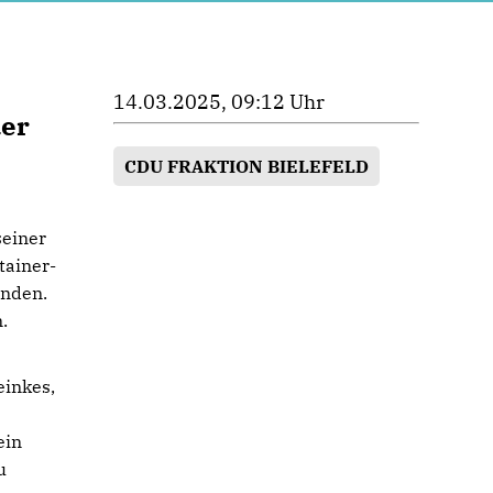
14.03.2025, 09:12 Uhr
der
CDU FRAKTION BIELEFELD
seiner
tainer-
ünden.
.
einkes,
ein
u