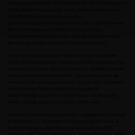
Fraktionsvorsitzender Ralf Nettelstroth: „Der Dezernent hat
die Bezirksvertretung nicht, wie in der Hauptsatzung der
Stadt Bielfeld vorgeschrieben, in den
Entscheidungsprozess eingebunden. Es ist nicht das erste
Mal, dass Nürnberger die Rechte der gewählten
Bezirksvertreter missachtet hat. Das disqualifiziert seine
Bewerbung um das Amt des Oberbürgermeisters.“
Nach Nürnbergers Plänen sollten schon Anfang dieser
Woche 35 wohnungslose Menschen im HBZ am Kleiberweg
einquartiert werden. André Langeworth, stellvertretender
Bürgermeister des Bezirks Mitte: „Das überrumpelte die
Anwohner, die nur unzureichend oder gar nicht informiert
worden waren. Dabei schreibt Nürnberger die
Bürgerbeteiligung groß auf seine Fahnen. Es zeigt sich
wieder einmal, dass das nur hohle Worte sind.“
Nachdem jetzt ein Belegungsstopp ausgesprochen worden
ist, findet am 12. November ein Bürgergespräch statt, in
dem Nürnberger seine Pläne den Nachbarn des HBZ
darlegen will. Unklar bleibt jedoch, welche Nachbarn genau