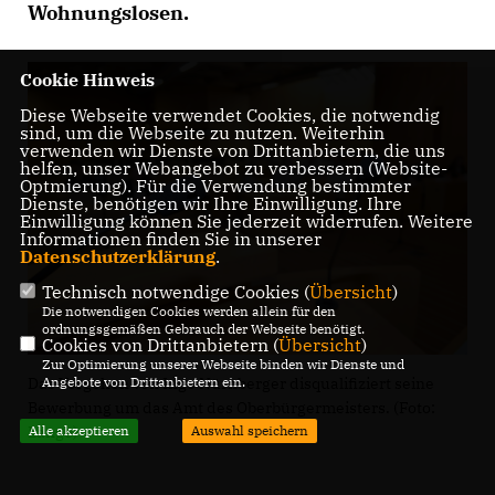
Wohnungslosen.
Cookie Hinweis
Diese Webseite verwendet Cookies, die notwendig
sind, um die Webseite zu nutzen. Weiterhin
verwenden wir Dienste von Drittanbietern, die uns
helfen, unser Webangebot zu verbessern (Website-
Optmierung). Für die Verwendung bestimmter
Dienste, benötigen wir Ihre Einwilligung. Ihre
Einwilligung können Sie jederzeit widerrufen. Weitere
Informationen finden Sie in unserer
Datenschutzerklärung
.
Technisch notwendige Cookies (
Übersicht
)
Die notwendigen Cookies werden allein für den
ordnungsgemäßen Gebrauch der Webseite benötigt.
Cookies von Drittanbietern (
Übersicht
)
Zur Optimierung unserer Webseite binden wir Dienste und
Das Vorgehen von Ingo Nürnberger disqualifiziert seine
Angebote von Drittanbietern ein.
Bewerbung um das Amt des Oberbürgermeisters. (Foto:
Lange)
Alle akzeptieren
Auswahl speichern