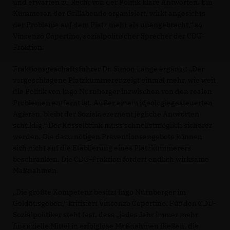
und erwarten zu Recht von der Politik klare Antworten. Ein
Kümmerer, der Grillabende organisiert, wirkt angesichts
der Probleme auf dem Platz mehr als unangebracht,“ so
Vincenzo Copertino, sozialpolitischer Sprecher der CDU-
Fraktion.
Fraktionsgeschäftsführer Dr. Simon Lange ergänzt: „Der
vorgeschlagene Platzkümmerer zeigt einmal mehr, wie weit
die Politik von Ingo Nürnberger inzwischen von den realen
Problemen entfernt ist. Außer einem ideologiegesteuerten
Agieren, bleibt der Sozialdezernent jegliche Antworten
schuldig.“ Der Kesselbrink muss schnellstmöglich sicherer
werden. Die dazu nötigen Präventionsangebote können
sich nicht auf die Etablierung eines Platzkümmerers
beschränken. Die CDU-Fraktion fordert endlich wirksame
Maßnahmen.
Die größte Kompetenz besitzt Ingo Nürnberger im
Geldausgeben,“ kritisiert Vincenzo Copertino. Für den CDU-
Sozialpolitiker steht fest, dass „jedes Jahr immer mehr
finanzielle Mittel in erfolglose Maßnahmen fließen, die