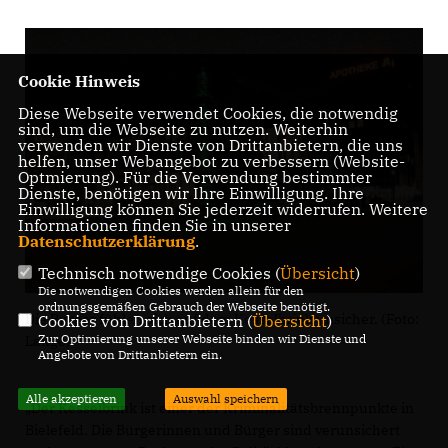
Cookie Hinweis
Diese Webseite verwendet Cookies, die notwendig
sind, um die Webseite zu nutzen. Weiterhin
verwenden wir Dienste von Drittanbietern, die uns
helfen, unser Webangebot zu verbessern (Website-
Optmierung). Für die Verwendung bestimmter
Dienste, benötigen wir Ihre Einwilligung. Ihre
Einwilligung können Sie jederzeit widerrufen. Weitere
Informationen finden Sie in unserer
Datenschutzerklärung
.
Technisch notwendige Cookies (
Übersicht
)
Die notwendigen Cookies werden allein für den
ordnungsgemäßen Gebrauch der Webseite benötigt.
Die Bürger fühlen sich auf dem Kesselbrink unsicher. (Foto:
Cookies von Drittanbietern (
Übersicht
)
Zur Optimierung unserer Webseite binden wir Dienste und
Lange)
Angebote von Drittanbietern ein.
Alle akzeptieren
Auswahl speichern
Der Kesselbrink ist einer der Kriminalitätsbrennpunkte in
Bielefeld. Die Bürgerinnen und Bürger sind verunsichert