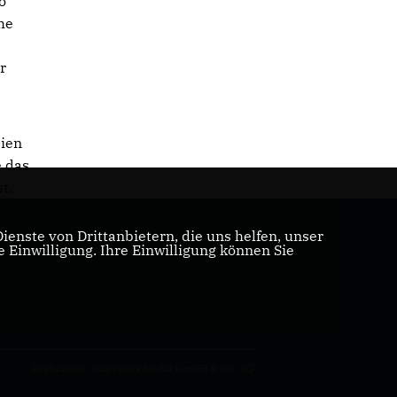
o
he
r
eien
e das
t.
enste von Drittanbietern, die uns helfen, unser
Einwilligung. Ihre Einwilligung können Sie
Realisation: Sharkness Media GmbH & Co. KG