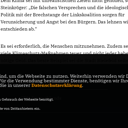
Dem Klima sei mit unrealistischen Zielen nicht geholfen, s
Steinkröger: „Die falschen Versprechen und die ideologisc
Politik mit der Brechstange der Linkskoalition sorgen für
Verunsicherung und Angst bei den Bürgern. Das lehnen wi
entschieden ab.“
Es sei erforderlich, die Menschen mitzunehmen. Zudem s
viele Klimaschutz-Maßnahmen teuer, und nicht jeder hab
nötige Geld. Das beste Beispiel sei die Stadt Bielefeld selbs
nd, um die Webseite zu nutzen. Weiterhin verwenden wir Di
r die Verwendung bestimmter Dienste, benötigen wir Ihre 
CDU Nordrhein-Westfalen
 Sie in unserer
Datenschutzerklärung
.
CDU Deutschlands
Gebrauch der Webseite benötigt.
e von Drittanbietern ein.