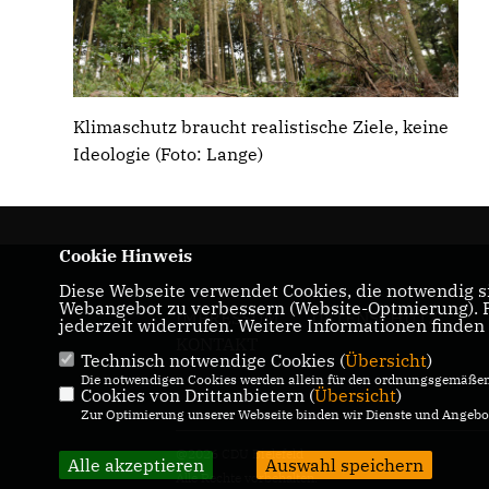
Klimaschutz braucht realistische Ziele, keine
Ideologie (Foto: Lange)
Cookie Hinweis
Diese Webseite verwendet Cookies, die notwendig si
Webangebot zu verbessern (Website-Optmierung). Fü
IMPRESSUM
DATENSCHUTZ
jederzeit widerrufen. Weitere Informationen finden
KONTAKT
Technisch notwendige Cookies (
Übersicht
)
Die notwendigen Cookies werden allein für den ordnungsgemäßen 
Cookies von Drittanbietern (
Übersicht
)
Zur Optimierung unserer Webseite binden wir Dienste und Angebot
@2026 CDU Bielefeld
Alle akzeptieren
Auswahl speichern
Alle Rechte vorbehalten.