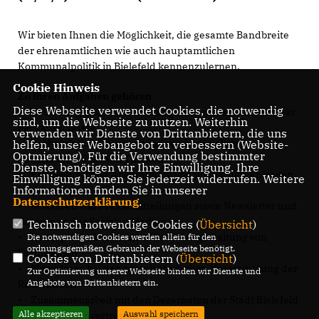
Wir bieten Ihnen die Möglichkeit, die gesamte Bandbreite
der ehrenamtlichen wie auch hauptamtlichen
Kommunalpolitik in Bielefeld kennenzulernen.
Cookie Hinweis
Zu Ihren Aufgaben gehören
Diese Webseite verwendet Cookies, die notwendig
• Betreuung und Koordinierung der Angelegenheiten der
sind, um die Webseite zu nutzen. Weiterhin
Fachausschüsse
verwenden wir Dienste von Drittanbietern, die uns
• Recherche und Auswertung von Materialien zu
helfen, unser Webangebot zu verbessern (Website-
Optmierung). Für die Verwendung bestimmter
kommunalpolitischen Themen
Dienste, benötigen wir Ihre Einwilligung. Ihre
• Erarbeitung und Abstimmung von politischen Anfragen
Einwilligung können Sie jederzeit widerrufen. Weitere
Informationen finden Sie in unserer
und Anträgen
Datenschutzerklärung
.
• Verfassen von Pressemitteilungen sowie Newsletter und
Betreuung der Sozialen Medien
Technisch notwendige Cookies (
Übersicht
)
• Konzeptionelle und inhaltliche Ausgestaltung von
Die notwendigen Cookies werden allein für den
ordnungsgemäßen Gebrauch der Webseite benötigt.
Fachthemen
Cookies von Drittanbietern (
Übersicht
)
• Mitwirkung bei der organisatorischen Unterstützung der
Zur Optimierung unserer Webseite binden wir Dienste und
Angebote von Drittanbietern ein.
Ratsfraktion
• Zusammenarbeit mit den Dezernaten der Stadt Bielefeld
Alle akzeptieren
Auswahl speichern
und Interessenvertretern