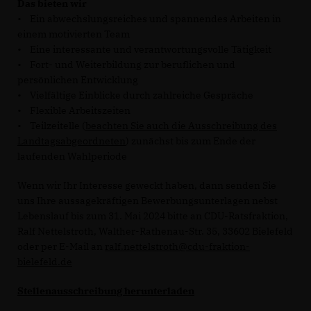
Das bieten wir
• Ein abwechslungsreiches und spannendes Arbeiten in
einem motivierten Team
• Eine interessante und verantwortungsvolle Tätigkeit
• Fort- und Weiterbildung zur beruflichen und
persönlichen Entwicklung
• Vielfältige Einblicke durch zahlreiche Gespräche
• Flexible Arbeitszeiten
• Teilzeitelle (
beachten Sie auch die Ausschreibung des
Landtagsabgeordneten
) zunächst bis zum Ende der
laufenden Wahlperiode
Wenn wir Ihr Interesse geweckt haben, dann senden Sie
uns Ihre aussagekräftigen Bewerbungsunterlagen nebst
Lebenslauf bis zum 31. Mai 2024 bitte an CDU-Ratsfraktion,
Ralf Nettelstroth, Walther-Rathenau-Str. 35, 33602 Bielefeld
oder per E-Mail an
ralf.nettelstroth@cdu-fraktion-
bielefeld.de
Stellenausschreibung herunterladen