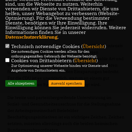
Arbeit.
sind, um die Webseite zu nutzen. Weiterhin
verwenden wir Dienste von Drittanbietern, die uns
helfen, unser Webangebot zu verbessern (Website-
Optmierung). Für die Verwendung bestimmter
Für Vincenzo Copertino, sozialpolitischer Sprecher der
Dienste, benötigen wir Ihre Einwilligung. Ihre
CDU-Ratsfraktion, gleicht das Vorhaben einer
Einwilligung können Sie jederzeit widerrufen. Weitere
Informationen finden Sie in unserer
sozialpolitischen Geisterfahrt“.
Datenschutzerklärung
.
Das Bielefelder Jobcenter bemüht sich seit Jahren intensiv
Technisch notwendige Cookies (
Übersicht
)
Die notwendigen Cookies werden allein für den
um arbeitslose Jugendliche, diese jahrelangen
ordnungsgemäßen Gebrauch der Webseite benötigt.
Bemühungen und Erfolge würden auf inakzeptable Art und
Cookies von Drittanbietern (
Übersicht
)
Weise gefährdet“, so Copertino. Allein in Bielefeld wären
Zur Optimierung unserer Webseite binden wir Dienste und
Angebote von Drittanbietern ein.
fünftausend Jugendliche von den Einsparungen bedroht.
Für die CDU ist es unerklärlich, warum an einem gut
Alle akzeptieren
Auswahl speichern
funktionierenden System die Axt angelegt wird.
Die breite und parteiübergreifende Unterstützung im
Sozial- und Gesundheitsausschuss für die Stellungnahme
der Arbeitsgemeinschaft Bielefelder
Beschäftigungsinitiativen ist ein wichtiges Zeichen. Zeichen
setzten, müssten allerdings auch die beiden heimischen
Bundestagsabgeordneten.