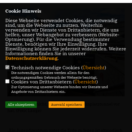
Cookie Hinweis
Diese Webseite verwendet Cookies, die notwendig
sind, um die Webseite zu nutzen. Weiterhin
verwenden wir Dienste von Drittanbietern, die uns
helfen, unser Webangebot zu verbessern (Website-
Optmierung). Für die Verwendung bestimmter
Dienste, benötigen wir Ihre Einwilligung. Ihre
Einwilligung können Sie jederzeit widerrufen. Weitere
Informationen finden Sie in unserer
Datenschutzerklärung
.
Technisch notwendige Cookies (
Übersicht
)
Die notwendigen Cookies werden allein für den
ordnungsgemäßen Gebrauch der Webseite benötigt.
Cookies von Drittanbietern (
Übersicht
)
Zur Optimierung unserer Webseite binden wir Dienste und
Angebote von Drittanbietern ein.
Die Stadt weiß nicht, was sie mit dem Jahnplatztunnel vor
Alle akzeptieren
Auswahl speichern
hat. (Foto: Lange)
Ein Jugendzentrum unter die Erde zu legen ist altmodisch