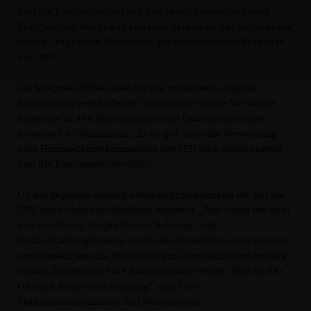
und die Betriebskosten von mehreren hunderttausend
Euro jährlich würden in anderen Bereichen der Jugendhilfe
fehlen“, sagt Steve Kuhlmann, jugendpolitischer Sprecher
der CDU.
Die knappen Mittel seien für die modernere, digitale
Ausstattung vorhandener Jugendtreffs sowie für mobile
Angebote in den Stadtbezirken und Quartieren besser
investiert, so Kuhlmann. „Es ist gut, dass die Verwaltung
dem Himmelfahrtskommando der SPD eine Abfuhr erteilt
und die Planungen verwirft.“
Ob der geplante Ankauf überhaupt zielführend ist, hat die
CDU noch nicht abschließend beurteilt. „Erst wenn wir final
den Kaufpreis, die jährlichen Betriebs- und
Instandhaltungskosten sowie den Investitionsstau kennen
und wissen, was die Stadt mit dem Jahnplatzforum konkret
vorhat, können wir eine Entscheidung treffen. Hier ist der
OB noch Antworten schuldig“, sagt CDU-
Fraktionsvorsitzender Ralf Nettelstroth.