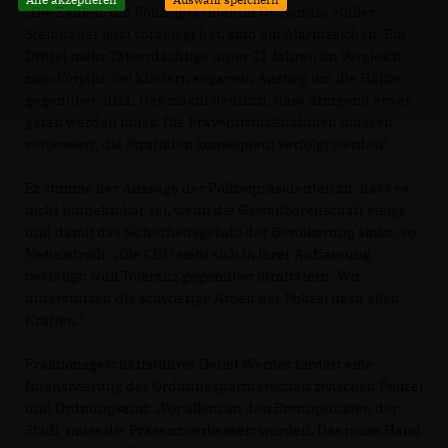
Die Zahlen, die Polizeipräsidentin Dr. Sandra Müller-
Steinhauer jetzt vorgelegt hat, sind ein Alarmzeichen. Ein
Drittel mehr Tatverdächtige unter 21 Jahren im Vergleich
zum Vorjahr, bei Kindern sogar ein Anstieg um die Hälfte
gegenüber 2021. Das macht deutlich, dass dringend etwas
getan werden muss. Die Präventivmaßnahmen müssen
verbessert, die Straftaten konsequent verfolgt werden“.
Er stimme der Aussage der Polizeipräsidenten zu, dass es
nicht hinnehmbar sei, wenn die Gewaltbereitschaft steige
und damit das Sicherheitsgefühl der Bevölkerung sinke, so
Nettelstroth: „Die CDU sieht sich in ihrer Auffassung
bestätigt: Null Toleranz gegenüber Straftätern. Wir
unterstützen die schwierige Arbeit der Polizei nach allen
Kräften.“
Fraktionsgeschäftsführer Detlef Werner fordert eine
Intensivierung der Ordnungspartnerschaft zwischen Polizei
und Ordnungsamt: „Vor allem an den Brennpunkten der
Stadt muss die Präsenz verbessert werden. Das muss Hand