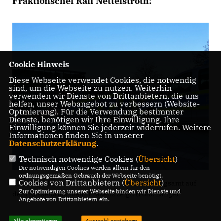
Fraktionschef Ralf Nettelstroth:
Cookie Hinweis
Diese Webseite verwendet Cookies, die notwendig
sind, um die Webseite zu nutzen. Weiterhin
verwenden wir Dienste von Drittanbietern, die uns
helfen, unser Webangebot zu verbessern (Website-
Optmierung). Für die Verwendung bestimmter
Dienste, benötigen wir Ihre Einwilligung. Ihre
Einwilligung können Sie jederzeit widerrufen. Weitere
Informationen finden Sie in unserer
Datenschutzerklärung
.
Technisch notwendige Cookies (
Übersicht
)
Die notwendigen Cookies werden allein für den
ordnungsgemäßen Gebrauch der Webseite benötigt.
Cookies von Drittanbietern (
Übersicht
)
CDU begrüßt, dass die Polizei mit dem Ordnungsamt auf
Zur Optimierung unserer Webseite binden wir Dienste und
dem Kesselbrink mehr Präsenz zeigt. (Foto: Lange)
Angebote von Drittanbietern ein.
Alle akzeptieren
Auswahl speichern