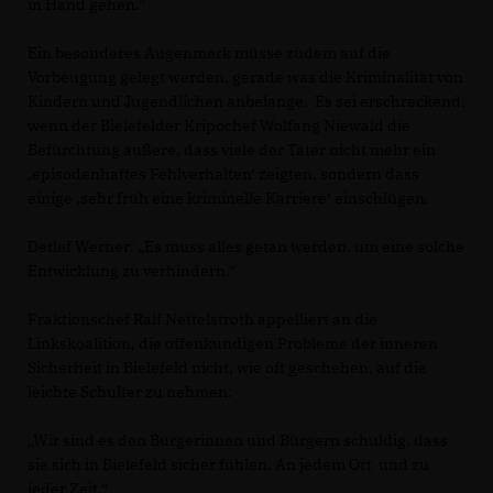
in Hand gehen.“
Ein besonderes Augenmerk müsse zudem auf die
Vorbeugung gelegt werden, gerade was die Kriminalität von
Kindern und Jugendlichen anbelange. Es sei erschreckend,
wenn der Bielefelder Kripochef Wolfang Niewald die
Befürchtung äußere, dass viele der Täter nicht mehr ein
episodenhaftes Fehlverhalten‘ zeigten, sondern dass
einige ‚sehr früh eine kriminelle Karriere‘ einschlügen.
Detlef Werner: „Es muss alles getan werden, um eine solche
Entwicklung zu verhindern.“
Fraktionschef Ralf Nettelstroth appelliert an die
Linkskoalition, die offenkundigen Probleme der inneren
Sicherheit in Bielefeld nicht, wie oft geschehen, auf die
leichte Schulter zu nehmen:
Wir sind es den Bürgerinnen und Bürgern schuldig, dass
sie sich in Bielefeld sicher fühlen. An jedem Ort und zu
jeder Zeit.“