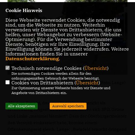
Cookie Hinweis
Diese Webseite verwendet Cookies, die notwendig
sind, um die Webseite zu nutzen. Weiterhin
verwenden wir Dienste von Drittanbietern, die uns
helfen, unser Webangebot zu verbessern (Website-
Optmierung). Für die Verwendung bestimmter
Dienste, benötigen wir Ihre Einwilligung. Ihre
Einwilligung können Sie jederzeit widerrufen. Weitere
Informationen finden Sie in unserer
Datenschutzerklärung
.
Technisch notwendige Cookies (
Übersicht
)
Die notwendigen Cookies werden allein für den
ordnungsgemäßen Gebrauch der Webseite benötigt.
Cookies von Drittanbietern (
Übersicht
)
CDU will eine vitale und lebendige Innenstadt (Foto: Lange)
Zur Optimierung unserer Webseite binden wir Dienste und
Angebote von Drittanbietern ein.
Mit dem Projekt, das vom Verwaltungsgericht als
Alle akzeptieren
Auswahl speichern
rechtswidrig eingestuft worden ist, hätten sich SPD, Grüne
und Linke „maximal blamiert“. Dass der Oberbürgermeister
den Versuch einkassiert habe, komme einem
Offenbarungseid gleich. Lange: „Bielefeld braucht dringend