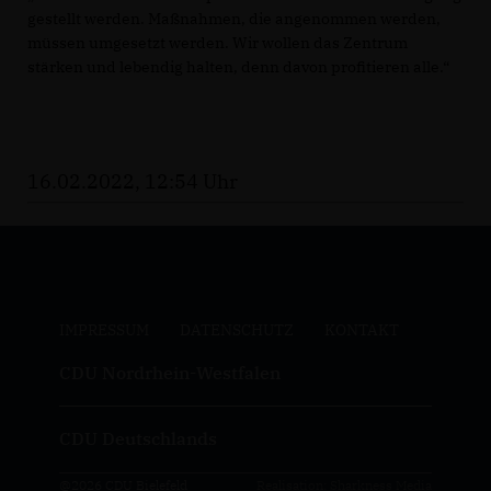
gestellt werden. Maßnahmen, die angenommen werden,
müssen umgesetzt werden. Wir wollen das Zentrum
stärken und lebendig halten, denn davon profitieren alle.“
16.02.2022, 12:54 Uhr
IMPRESSUM
DATENSCHUTZ
KONTAKT
CDU Nordrhein-Westfalen
CDU Deutschlands
@2026 CDU Bielefeld
Realisation: Sharkness Media