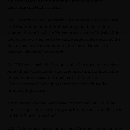
ein strategisches Konzept für die Innenstadt statt
dilettantische Feldversuche.“
Die Umsetzung des Feldversuches habe bei den Händlern
und Gastronomen für Enttäuschung und Irritationen
gesorgt, der anfängliche Konsens sei von der Linkskoalition
gebrochen worden, es habe ein Datenleck gegeben und die
Kosten seien davon galoppiert, kritisierte Lange: „So
beleben wir keine Innenstadt.“
Die CDU setze sich ein für eine vitale City mit einer starken
Altstadt als Wirtschafts- und Erlebnisraum, für innovative
Konzepte und bessere Erreichbarkeit. Auch der
Handelsverband habe jüngst vor einer Verödung der
Innenstadt gewarnt.
Nach dem Ende der Testphase fordert der CDU-Politiker
eine transparente Bewertung des Projekts mit den Bürgern
und der Kaufmannschaft:
Alle Daten müssen den politischen Gremien zur Verfügung