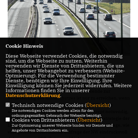
Cookie Hinweis
Diese Webseite verwendet Cookies, die notwendig
sind, um die Webseite zu nutzen. Weiterhin
verwenden wir Dienste von Drittanbietern, die uns
helfen, unser Webangebot zu verbessern (Website-
Optmierung). Für die Verwendung bestimmter
Die Bielefelder CDU fordert einen Neustart in der
Dienste, benötigen wir Ihre Einwilligung. Ihre
Mobilitätsdebatte. Ralf Nettelstroth, Vorsitzender der
Einwilligung können Sie jederzeit widerrufen. Weitere
Informationen finden Sie in unserer
Ratsfraktion: „Die angestrebte Verkehrswende zur
Datenschutzerklärung
.
Verbesserung des Klimaschutzes ist nur zu erreichen, wenn
die Maßnahmen von den Bürgerinnen und Bürgern
Technisch notwendige Cookies (
Übersicht
)
Die notwendigen Cookies werden allein für den
akzeptiert werden. Dazu ist ein Gesamtkonzept notwendig,
ordnungsgemäßen Gebrauch der Webseite benötigt.
wie die CDU es seit langem fordert. Der Verbotsstrategie der
Cookies von Drittanbietern (
Übersicht
)
Linkskoalition erteilen die Menschen eine klare Absage, wie
Zur Optimierung unserer Webseite binden wir Dienste und
Angebote von Drittanbietern ein.
eine gerade veröffentlichte Umfrage der NW eindrucksvoll