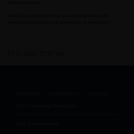
Ballast abwerfen.
Die CDU ist jederzeit bereit, parteiübergreifend ein
vernünftiges Konzept mit Augenmaß zu erarbeiten.“
17.11.2021, 17:27 Uhr
IMPRESSUM
DATENSCHUTZ
KONTAKT
CDU Nordrhein-Westfalen
CDU Deutschlands