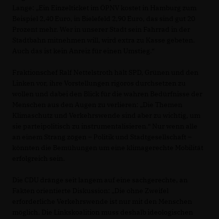
Lange: „Ein Einzelticket im ÖPNV kostet in Hamburg zum
Beispiel 2,40 Euro, in Bielefeld 2,90 Euro, das sind gut 20
Prozent mehr. Wer in unserer Stadt sein Fahrrad in der
Stadtbahn mitnehmen will, wird extra zu Kasse gebeten.
Auch das ist kein Anreiz für einen Umstieg.“
Fraktionschef Ralf Nettelstroth hält SPD, Grünen und den
Linken vor, ihre Vorstellungen rigoros durchsetzen zu
wollen und dabei den Blick für die wahren Bedürfnisse der
Menschen aus den Augen zu verlieren: „Die Themen
Klimaschutz und Verkehrswende sind aber zu wichtig, um
sie parteipolitisch zu instrumentalisieren.“ Nur wenn alle
an einem Strang zögen – Politik und Stadtgesellschaft –
könnten die Bemühungen um eine klimagerechte Mobilität
erfolgreich sein.
Die CDU dränge seit langem auf eine sachgerechte, an
Fakten orientierte Diskussion: „Die ohne Zweifel
erforderliche Verkehrswende ist nur mit den Menschen
möglich. Die Linkskoalition muss deshalb ideologischen