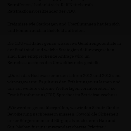
Betroffenen,“ bedankt sich Ralf Nettelstroth
Ratsfraktionsvorsitzender der CDU.
Ereignisse wie Starkregen und Überflutungen häufen sich
und können auch in Bielefeld auftreten.
Die CDU will daher genau wissen wo Gefahrenpotentiale in
der Stadt sind und welche Strategien dafür vorgesehen
sind. Eine entsprechende Anfrage wird im
Betriebssauschuss des Umweltbetriebs gestellt.
Durch das Hochwasser in den Jahren 2012 und 2013 sind
wir vorgewarnt. Es gilt aus den Erfahrungen zu lernen und
uns auf weitere extreme Wetterlagen vorzubereiten,“ so
Frank Strothmann (CDU) Sprecher im Betriebsausschuss.
Wir werden genau überprüfen, wo wir den Schutz für die
Bevölkerung nachbessern müssen. Sowohl die Sicherheit
unser Bürgerinnen und Bürger, als auch deren Hab und
Gut, bleiben für uns unverändert oberste Priorität,“