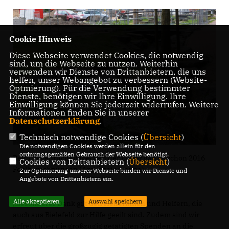
Cookie Hinweis
Diese Webseite verwendet Cookies, die notwendig
sind, um die Webseite zu nutzen. Weiterhin
verwenden wir Dienste von Drittanbietern, die uns
helfen, unser Webangebot zu verbessern (Website-
Optmierung). Für die Verwendung bestimmter
Dienste, benötigen wir Ihre Einwilligung. Ihre
Einwilligung können Sie jederzeit widerrufen. Weitere
Informationen finden Sie in unserer
Datenschutzerklärung
.
Technisch notwendige Cookies (
Übersicht
)
Die notwendigen Cookies werden allein für den
ordnungsgemäßen Gebrauch der Webseite benötigt.
Beim Regenrüchaltebecken der Lutter gab es schon 2016
Cookies von Drittanbietern (
Übersicht
)
Fehlberechnungen (Archivfoto: Lange)
Zur Optimierung unserer Webseite binden wir Dienste und
Angebote von Drittanbietern ein.
Alle akzeptieren
Auswahl speichern
Besonderer Dank gilt den Helferinnen und Helfern, die
auch aus Bielefeld zur Hilfe geeilt sind. Zudem sind wir
erfreut über die großzügig getätigten Spenden an die