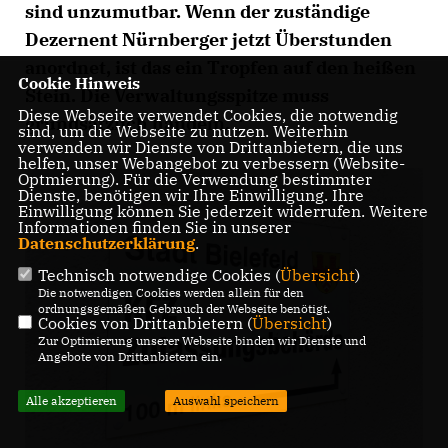
sind unzumutbar. Wenn der zuständige
Dezernent Nürnberger jetzt Überstunden
anordnet, ist das ein Tropfen auf den heißen
Cookie Hinweis
Stein. Die Verwaltungsspitze muss
Diese Webseite verwendet Cookies, die notwendig
grundsätzlich handeln. “
sind, um die Webseite zu nutzen. Weiterhin
verwenden wir Dienste von Drittanbietern, die uns
helfen, unser Webangebot zu verbessern (Website-
Optmierung). Für die Verwendung bestimmter
Dienste, benötigen wir Ihre Einwilligung. Ihre
Einwilligung können Sie jederzeit widerrufen. Weitere
Informationen finden Sie in unserer
Datenschutzerklärung
.
Technisch notwendige Cookies (
Übersicht
)
Die notwendigen Cookies werden allein für den
ordnungsgemäßen Gebrauch der Webseite benötigt.
Cookies von Drittanbietern (
Übersicht
)
Zur Optimierung unserer Webseite binden wir Dienste und
Angebote von Drittanbietern ein.
Alle akzeptieren
Auswahl speichern