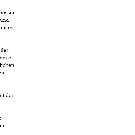
 müssen
 und
mit es
 der
demie
 hohen
en.
it der
o
in