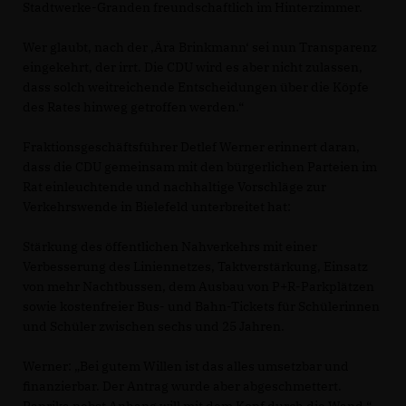
Stadtwerke-Granden freundschaftlich im Hinterzimmer.
Wer glaubt, nach der ‚Ära Brinkmann‘ sei nun Transparenz
eingekehrt, der irrt. Die CDU wird es aber nicht zulassen,
dass solch weitreichende Entscheidungen über die Köpfe
des Rates hinweg getroffen werden.“
Fraktionsgeschäftsführer Detlef Werner erinnert daran,
dass die CDU gemeinsam mit den bürgerlichen Parteien im
Rat einleuchtende und nachhaltige Vorschläge zur
Verkehrswende in Bielefeld unterbreitet hat:
Stärkung des öffentlichen Nahverkehrs mit einer
Verbesserung des Liniennetzes, Taktverstärkung, Einsatz
von mehr Nachtbussen, dem Ausbau von P+R-Parkplätzen
sowie kostenfreier Bus- und Bahn-Tickets für Schülerinnen
und Schüler zwischen sechs und 25 Jahren.
Werner: „Bei gutem Willen ist das alles umsetzbar und
finanzierbar. Der Antrag wurde aber abgeschmettert.