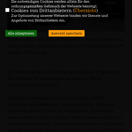
Die notwendigen Cookies werden allein für den
ordnungsgemäßen Gebrauch der Webseite benötigt.
Cookies von Drittanbietern (
Übersicht
)
Zur Optimierung unserer Webseite binden wir Dienste und
Angebote von Drittanbietern ein.
Alle akzeptieren
Auswahl speichern
Es ist von SPD und Grünen klar gewollt, dass die Menschen
im Stau stehen. Demnächst werden die Parkgebühren noch
steigen. (Foto: Lange)
Der Fraktionschef: „Die Bürger sind zu Recht aufgebracht.
Das ist keine Verkehrspolitik, sondern ein Diktat
ideologischer Unvernunft.“
Nettelstroth verweist darauf, dass täglich 120.000
Menschen in Bielefeld ein- und auspendeln. „Viele sind
wegen des Jobs auf das Auto angewiesen. Handwerker
müssen ihre Aufträge erledigen, Andere müssen zum Arzt
oder wollen einkaufen. Wenn ein Rentnerpaar von Werther
nach Bielefeld will, kostet das mit Bus und Bahn 19,60 Euro.