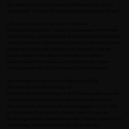
Das alles scheint den rot-grünen Ideologen aber restlos
egal zu sein. Für mich ist das eine Missachtung der Bürger!“
Die Innenstadt lebt von einem attraktiven
Einzelhandelsangebot,“ ergänzt Fraktionsgeschäftsführer
Detlef Werner, „wenn Bielefeld-Besucher keinen Parkplatz
finden oder teuer dafür bezahlen müssen, fahren sie lieber
gleich nach Gütersloh, Herford oder Detmold. Oder sie
kaufen gleich online. Dann verstopfen noch mehr
Paketzusteller-Fahrzeuge unsere Straßen. Ich würde
Paprika gleich den ‚DHL-Orden am Bande‘ verleihen.“
Als „unverfroren“ bezeichnet Fraktionschef Ralf
Nettelstroth die Entscheidung, die
Parkraumbewirtschaftung aus der Hand zu geben und der
Stadtwerke-Tochter Mobiel zu überlassen: „Hat es dazu
Beratungen in den Fachausschüssen gegeben? Nein! Gibt
es dazu einen Beschluss des Rates? Nein! Die von den
Bürgern gewählten Ratsmitglieder hält Paprika offenbar für
überflüssig. Lieber verhandelt Rot-Grün mit den