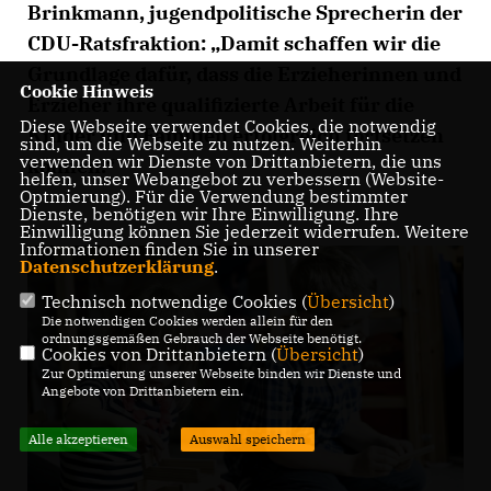
Brinkmann, jugendpolitische Sprecherin der
CDU-Ratsfraktion: „Damit schaffen wir die
Grundlage dafür, dass die Erzieherinnen und
Cookie Hinweis
Erzieher ihre qualifizierte Arbeit für die
Diese Webseite verwendet Cookies, die notwendig
Kinder und Familien erfolgreich fortsetzen
sind, um die Webseite zu nutzen. Weiterhin
verwenden wir Dienste von Drittanbietern, die uns
können.“
helfen, unser Webangebot zu verbessern (Website-
Optmierung). Für die Verwendung bestimmter
Dienste, benötigen wir Ihre Einwilligung. Ihre
Einwilligung können Sie jederzeit widerrufen. Weitere
Informationen finden Sie in unserer
Datenschutzerklärung
.
Technisch notwendige Cookies (
Übersicht
)
Die notwendigen Cookies werden allein für den
ordnungsgemäßen Gebrauch der Webseite benötigt.
Cookies von Drittanbietern (
Übersicht
)
Zur Optimierung unserer Webseite binden wir Dienste und
Angebote von Drittanbietern ein.
Alle akzeptieren
Auswahl speichern