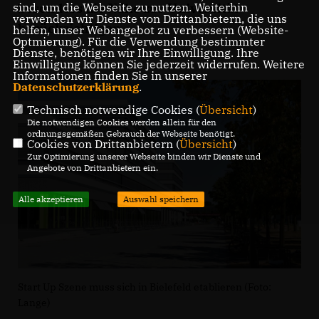
sind, um die Webseite zu nutzen. Weiterhin
besonders die Nähe zur Universität
verwenden wir Dienste von Drittanbietern, die uns
berücksichtigen.
helfen, unser Webangebot zu verbessern (Website-
Optmierung). Für die Verwendung bestimmter
Dienste, benötigen wir Ihre Einwilligung. Ihre
Einwilligung können Sie jederzeit widerrufen. Weitere
Informationen finden Sie in unserer
Datenschutzerklärung
.
Technisch notwendige Cookies (
Übersicht
)
Die notwendigen Cookies werden allein für den
ordnungsgemäßen Gebrauch der Webseite benötigt.
Cookies von Drittanbietern (
Übersicht
)
Zur Optimierung unserer Webseite binden wir Dienste und
Angebote von Drittanbietern ein.
Alle akzeptieren
Auswahl speichern
Start Up Szene muss sich in Bielefeld etablieren (Foto:
Lange)