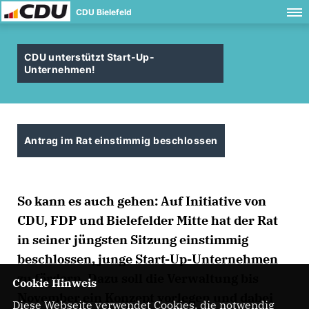
CDU Bielefeld
CDU unterstützt Start-Up-
Unternehmen!
Antrag im Rat einstimmig beschlossen
So kann es auch gehen: Auf Initiative von
CDU, FDP und Bielefelder Mitte hat der Rat
in seiner jüngsten Sitzung einstimmig
beschlossen, junge Start-Up-Unternehmen
zu fördern. Dazu soll die Verwaltung bis
Cookie Hinweis
November ein Konzept vorlegen und dabei
Diese Webseite verwendet Cookies, die notwendig