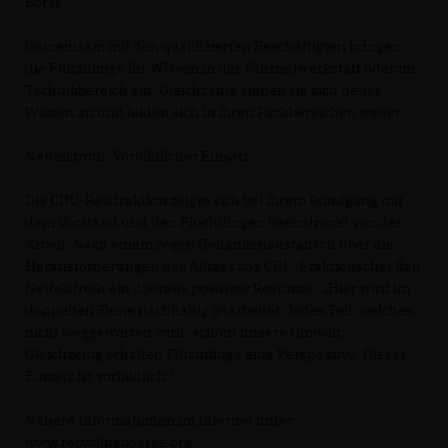
Börse.
Gemeinsam mit den qualifizierten Beschäftigten bringen
die Flüchtlinge ihr Wissen in der Fahrradwerkstatt oder im
Technikbereich ein. Gleichzeitig eignen sie sich neues
Wissen an und bilden sich in ihren Fachbereichen weiter.
Nettelstroth: Vorbildlicher Einsatz
Die CDU-Ratsfraktion zeigte sich bei ihrem Rundgang mit
dem Vorstand und den Flüchtlingen beeindruckt von der
Arbeit. Nach einem regen Gedankenaustausch über die
Herausforderungen des Alltags zog CDU-Fraktionschef Ralf
Nettelstroth ein überaus positives Resümee: „Hier wird im
doppelten Sinne nachhaltig gearbeitet. Jedes Teil, welches
nicht weggeworfen wird, schont unsere Umwelt.
Gleichzeitig erhalten Flüchtlinge eine Perspektive. Dieser
Einsatz ist vorbildlich.“
Nähere Informationen im Internet unter
www.recyclingboerse.org.