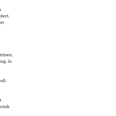
m
dert,
tet
Grünen,
ng, in
ull-
t
brink