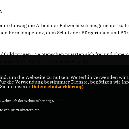
n
ahre hinweg die Arbeit der Polizei falsch ausgerichtet zu 
lichen Kernkompetenz, dem Schutz der Bürgerinnen und Bür
tadtbild prägen. Die Menschen müssten sich frei und ohne 
cherheit der Bürger hat höchste Priorität.“
nd, um die Webseite zu nutzen. Weiterhin verwenden wir Di
r die Verwendung bestimmter Dienste, benötigen wir Ihre 
CDU Nordrhein-Westfalen
 Sie in unserer
Datenschutzerklärung
.
CDU Deutschlands
Gebrauch der Webseite benötigt.
e von Drittanbietern ein.