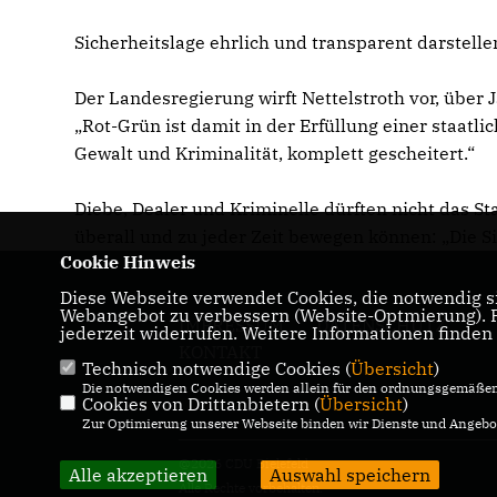
Sicherheitslage ehrlich und transparent darstelle
Der Landesregierung wirft Nettelstroth vor, über J
Rot-Grün ist damit in der Erfüllung einer staat
Gewalt und Kriminalität, komplett gescheitert.“
Diebe, Dealer und Kriminelle dürften nicht das S
überall und zu jeder Zeit bewegen können: „Die Si
Cookie Hinweis
Diese Webseite verwendet Cookies, die notwendig si
Webangebot zu verbessern (Website-Optmierung). Fü
IMPRESSUM
DATENSCHUTZ
jederzeit widerrufen. Weitere Informationen finden
KONTAKT
Technisch notwendige Cookies (
Übersicht
)
Die notwendigen Cookies werden allein für den ordnungsgemäßen 
Cookies von Drittanbietern (
Übersicht
)
Zur Optimierung unserer Webseite binden wir Dienste und Angebot
@2026 CDU Bielefeld
Alle akzeptieren
Auswahl speichern
Alle Rechte vorbehalten.