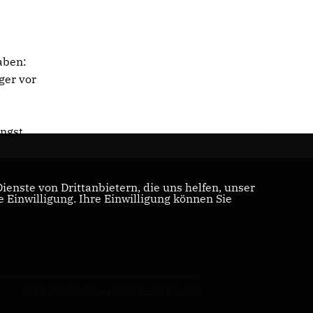
haben:
ger vor
Angst
enste von Drittanbietern, die uns helfen, unser
Einwilligung. Ihre Einwilligung können Sie
Realisation: Sharkness Media GmbH & Co. KG