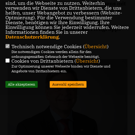
aber, dass die Ratsmehrheit den Konsens mit
sind, um die Webseite zu nutzen. Weiterhin
verwenden wir Dienste von Drittanbietern, die uns
den anderen Ratsfraktionen nicht gesucht
helfen, unser Webangebot zu verbessern (Website-
Optmierung). Für die Verwendung bestimmter
habe. Zudem müsse die Rathaus-
Dienste, benötigen wir Ihre Einwilligung. Ihre
Einwilligung können Sie jederzeit widerrufen. Weitere
Arbeitsgruppe durch eine Expertengruppe
Informationen finden Sie in unserer
ersetzt werden.
Datenschutzerklärung
.
Technisch notwendige Cookies (
Übersicht
)
Die notwendigen Cookies werden allein für den
ordnungsgemäßen Gebrauch der Webseite benötigt.
Cookies von Drittanbietern (
Übersicht
)
Zur Optimierung unserer Webseite binden wir Dienste und
Angebote von Drittanbietern ein.
Alle akzeptieren
Auswahl speichern