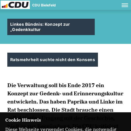
CDU Bielefeld
Linkes Bündnis: Konzept zur
Gedenkkultur
Ratsmehrheit suchte nicht den Konsens
Die Verwaltung soll bis Ende 2017 ein
Konzept zur Gedenk- und Erinnerungskultur
entwickeln. Das haben Paprika und Linke im
Rat beschlossen. Die Stadt brauche einen
reflektierten Umgang mit der Geschichte,
Cookie Hinweis
hieß es zur Begründung. Die CDU kritisiert
Diese Webseite verwendet Cookies, die notwendig