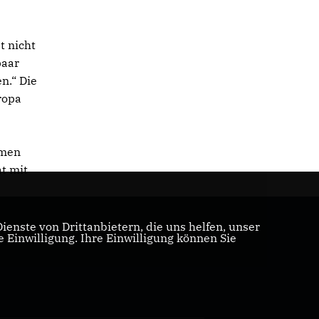
t nicht
paar
n.“ Die
ropa
amen
t mit
enste von Drittanbietern, die uns helfen, unser
Einwilligung. Ihre Einwilligung können Sie