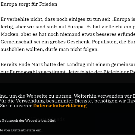
Europa sorgt für Frieden
Er verhehlte nicht, dass noch einiges zu tun sei: „Europa is
fertig, aber wir sind stolz auf Europa. Es hat vielleicht ein 
Macken, aber es hat noch niemand etwas besseres erfunde
Gemeinschaft sei ein großes Geschenk. Populisten, die Eu
aushöhlen wollten, dürfe man nicht folgen.
Bereits Ende März hatte der Landtag mit einem gemeins
ur Europawahl zugestimmt. Jetzt folgte der Bielefelder Ra
nd, um die Webseite zu nutzen. Weiterhin verwenden wir Di
r die Verwendung bestimmter Dienste, benötigen wir Ihre 
CDU Nordrhein-Westfalen
 Sie in unserer
Datenschutzerklärung
.
CDU Deutschlands
Gebrauch der Webseite benötigt.
e von Drittanbietern ein.