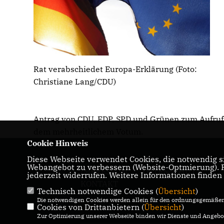
Rat verabschiedet Europa-Erklärung (Foto:
Christiane Lang/CDU)
Antrag von CDU, FDP, SPD und Grünen zum Aufruf z
dem mehrheitlichem Votum.
Cookie Hinweis
Diese Webseite verwendet Cookies, die notwendig si
Webangebot zu verbessern (Website-Optmierung). Fü
IMPRESSUM
DATENSCHUTZ
jederzeit widerrufen. Weitere Informationen finden
KONTAKT
Technisch notwendige Cookies (
Übersicht
)
Die notwendigen Cookies werden allein für den ordnungsgemäßen 
Cookies von Drittanbietern (
Übersicht
)
Zur Optimierung unserer Webseite binden wir Dienste und Angebot