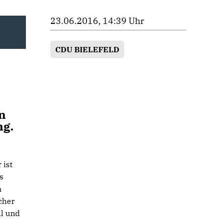
23.06.2016, 14:39 Uhr
CDU BIELEFELD
on
ng.
 ist
s
n
cher
ll und