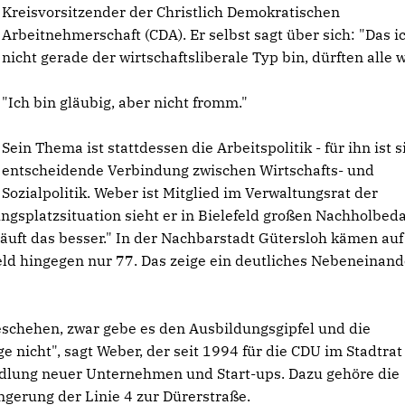
Kreisvorsitzender der Christlich Demokratischen
Arbeitnehmerschaft (CDA). Er selbst sagt über sich: "Das i
nicht gerade der wirtschaftsliberale Typ bin, dürften alle 
"Ich bin gläubig, aber nicht fromm."
Sein Thema ist stattdessen die Arbeitspolitik - für ihn ist s
entscheidende Verbindung zwischen Wirtschafts- und
Sozialpolitik. Weber ist Mitglied im Verwaltungsrat der
gsplatzsituation sieht er in Bielefeld großen Nachholbeda
äuft das besser." In der Nachbarstadt Gütersloh kämen au
eld hingegen nur 77. Das zeige ein deutliches Nebeneinand
eschehen, zwar gebe es den Ausbildungsgipfel und die
 nicht", sagt Weber, der seit 1994 für die CDU im Stadtrat 
edlung neuer Unternehmen und Start-ups. Dazu gehöre die
gerung der Linie 4 zur Dürerstraße.