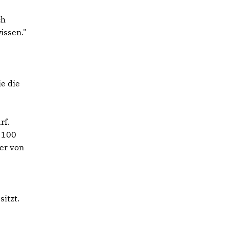
ch
wissen."
ie die
rf.
f 100
er von
sitzt.