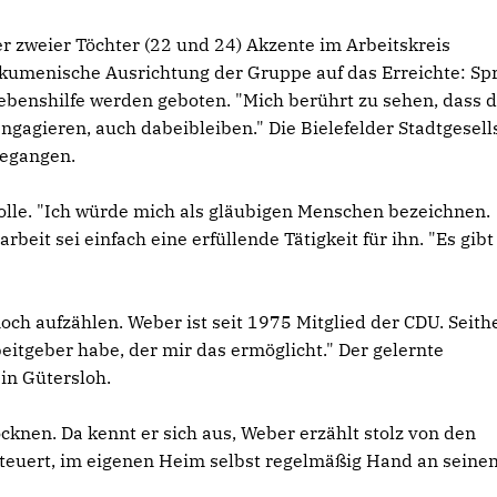
ter zweier Töchter (22 und 24) Akzente im Arbeitskreis
e ökumenische Ausrichtung der Gruppe auf das Erreichte: Sp
ebenshilfe werden geboten. "Mich berührt zu sehen, dass d
gagieren, auch dabeibleiben." Die Bielefelder Stadtgesell
gegangen.
Rolle. "Ich würde mich als gläubigen Menschen bezeichnen.
arbeit sei einfach eine erfüllende Tätigkeit für ihn. "Es gibt
noch aufzählen. Weber ist seit 1975 Mitglied der CDU. Seith
rbeitgeber habe, der mir das ermöglicht." Der gelernte
in Gütersloh.
cknen. Da kennt er sich aus, Weber erzählt stolz von den
euert, im eigenen Heim selbst regelmäßig Hand an seine