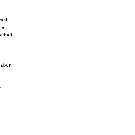
rach
ie
schaft
 aber
er
n