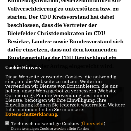
Bundestagsfraktion, Gesetzesinitiativen zur
Vollverschleierung zu unterstützen bzw. zu
starten. Der CDU Kreisvorstand hat dabei
beschlossen, dass die Vertreter der
Bielefelder Christdemokraten im CDU
Bezirks-, Landes- sowie Bundesvorstand sich
dafür einsetzen, dass auf dem kommenden
Bundesparteitag der CDU Deutschland ein
entsprechender Antrag eingereicht wird.
Cookie Hinweis
Diese Webseite verwendet Cookies, die notwendig
sind, um die Webseite zu nutzen. Weiterhin
verwenden wir Dienste von Drittanbietern, die uns
helfen, unser Webangebot zu verbessern (Website-
Optmierung). Für die Verwendung bestimmter
Dienste, benötigen wir Ihre Einwilligung. Ihre
Einwilligung können Sie jederzeit widerrufen. Weitere
Informationen finden Sie in unserer
Datenschutzerklärung
.
Technisch notwendige Cookies (
Übersicht
)
Die notwendigen Cookies werden allein für den