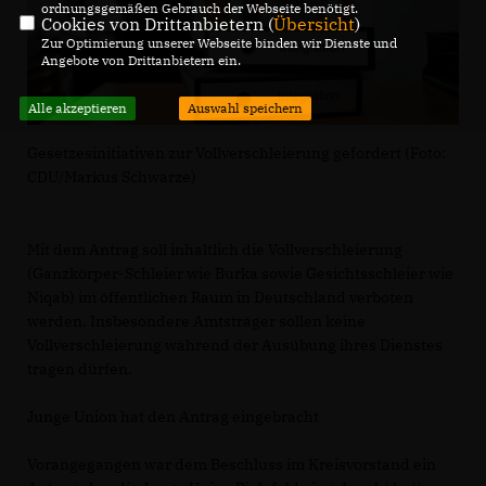
ordnungsgemäßen Gebrauch der Webseite benötigt.
Cookies von Drittanbietern (
Übersicht
)
Zur Optimierung unserer Webseite binden wir Dienste und
Angebote von Drittanbietern ein.
Alle akzeptieren
Auswahl speichern
Gesetzesinitiativen zur Vollverschleierung gefordert (Foto:
CDU/Markus Schwarze)
Mit dem Antrag soll inhaltlich die Vollverschleierung
(Ganzkörper-Schleier wie Burka sowie Gesichtsschleier wie
Niqab) im öffentlichen Raum in Deutschland verboten
werden. Insbesondere Amtsträger sollen keine
Vollverschleierung während der Ausübung ihres Dienstes
tragen dürfen.
Junge Union hat den Antrag eingebracht
Vorangegangen war dem Beschluss im Kreisvorstand ein