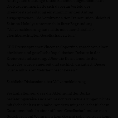
Antrag, den die Junge Union Bielefeld eingebracht hatte.
Die Frauenunion hatte sich dabei im Vorfeld der
Kreisvorstandssitzung einstimmig für den Antrag
ausgesprochen. Die Vorsitzende der Frauenunion Bielefeld
Sabrina Mokulys unterstrich in ihrer Begründung:
"Vollverschleierung hat nichts mit einer christlich-
gleichberechtigten Gesellschaft zu tun.“
CDU Pressesprecher Vincenzo Copertino sprach von einer
ehrlichen und gesellschaftspolitischen Debatte in der
Kreisvorstandssitzung: „Über die Kernelemente des
Antrages wurde angeregt und sachlich diskutiert. Dieser
wurde mit klarer Mehrheit beschlossen.“
Sachliche Diskussion über Vollverschleierung
Festzuhalten sei, dass die Ablehnung der Burka
beziehungsweise anderer Gesichtsverschleierungen nichts
mit Sicherheit zu tun habe, sondern mit gesellschaftlichem
Zusammenhalt. In einer offenen Gesellschaft müsse man
Gesicht zeigen! Wenn man kein Gesicht sehe, sei auch keine