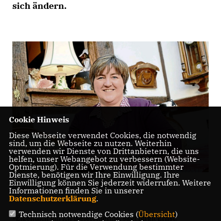
sich ändern.
Cookie Hinweis
Diese Webseite verwendet Cookies, die notwendig
sind, um die Webseite zu nutzen. Weiterhin
verwenden wir Dienste von Drittanbietern, die uns
helfen, unser Webangebot zu verbessern (Website-
Optmierung). Für die Verwendung bestimmter
Dienste, benötigen wir Ihre Einwilligung. Ihre
Einwilligung können Sie jederzeit widerrufen. Weitere
Birgit Ernst kandidiert für den Landtag
Informationen finden Sie in unserer
Datenschutzerklärung
.
Technisch notwendige Cookies (
Übersicht
)
»Eigentlich bin ich Bielefelderin«, sagt Birgit Ernst.