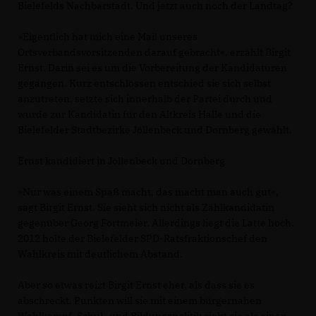
Bielefelds Nachbarstadt. Und jetzt auch noch der Landtag?
»Eigentlich hat mich eine Mail unseres
Ortsverbandsvorsitzenden darauf gebracht«, erzählt Birgit
Ernst. Darin sei es um die Vorbereitung der Kandidaturen
gegangen. Kurz entschlossen entschied sie sich selbst
anzutreten, setzte sich innerhalb der Partei durch und
wurde zur Kandidatin für den Altkreis Halle und die
Bielefelder Stadtbezirke Jöllenbeck und Dornberg gewählt.
Ernst kandidiert in Jöllenbeck und Dornberg
»Nur was einem Spaß macht, das macht man auch gut«,
sagt Birgit Ernst. Sie sieht sich nicht als Zählkandidatin
gegenüber Georg Fortmeier. Allerdings liegt die Latte hoch.
2012 holte der Bielefelder SPD-Ratsfraktionschef den
Wahlkreis mit deutlichem Abstand.
Aber so etwas reizt Birgit Ernst eher, als dass sie es
abschreckt. Punkten will sie mit einem bürgernahen