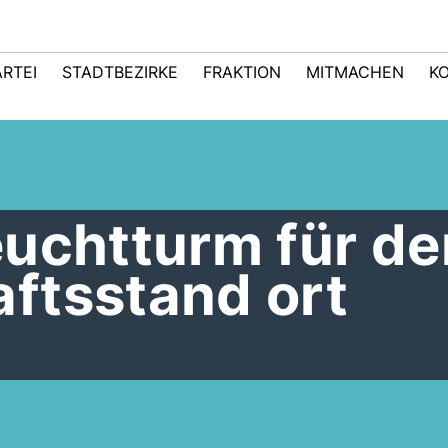
ARTEI
STADTBEZIRKE
FRAKTION
MITMACHEN
K
euchtturm für de
ftsstand ort