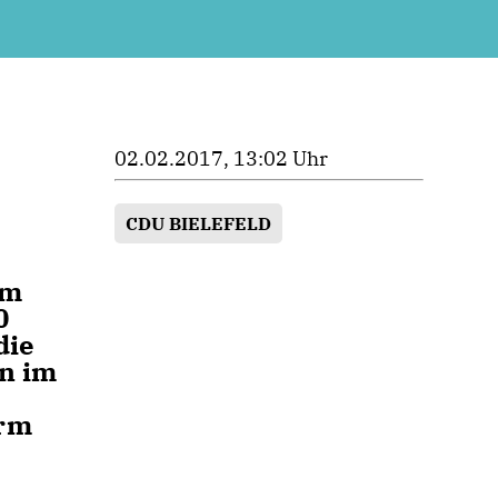
02.02.2017, 13:02 Uhr
CDU BIELEFELD
em
0
die
en im
urm