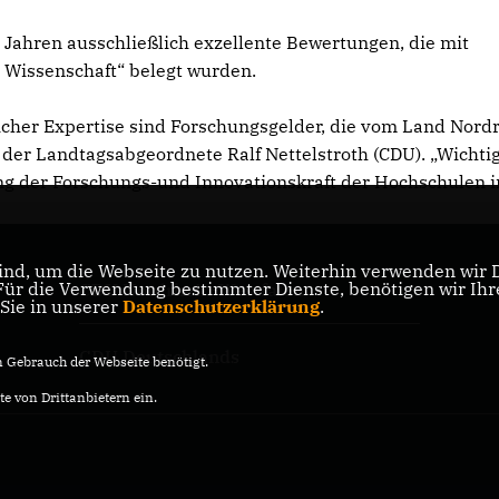
n Jahren ausschließlich exzellente Bewertungen, die mit
e Wissenschaft“ belegt wurden.
cher Expertise sind Forschungsgelder, die vom Land Nord
der Landtagsabgeordnete Ralf Nettelstroth (CDU). „Wichtig
g der Forschungs-und Innovationskraft der Hochschulen i
nd, um die Webseite zu nutzen. Weiterhin verwenden wir Di
r die Verwendung bestimmter Dienste, benötigen wir Ihre 
CDU Nordrhein-Westfalen
 Sie in unserer
Datenschutzerklärung
.
CDU Deutschlands
Gebrauch der Webseite benötigt.
e von Drittanbietern ein.