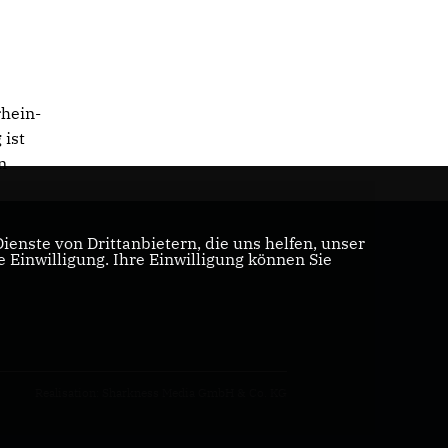
rhein-
 ist
n
enste von Drittanbietern, die uns helfen, unser
Einwilligung. Ihre Einwilligung können Sie
Realisation: Sharkness Media GmbH & Co. KG