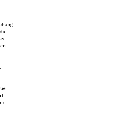
schung
die
as
hen
,
eue
t.
er