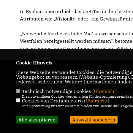
In Evaluationen erhielt das CeBiTec in den letzte
Attributen wie „Visionär“ oder „ein Gewinn für di
Notwendig für dieses hohe Maß an wissenschaftli
Westfalen bereitgestellt werden müssen“, betonte 
eine angemessene Grundfinanzierung zur Stärkun
Bielefeld.“
Cookie Hinweis
Diese Webseite verwendet Cookies, die notwendig si
Webangebot zu verbessern (Website-Optmierung). Fü
IMPRESSUM
DATENSCHUTZ
jederzeit widerrufen. Weitere Informationen finden
KONTAKT
Technisch notwendige Cookies (
Übersicht
)
Die notwendigen Cookies werden allein für den ordnungsgemäßen 
Cookies von Drittanbietern (
Übersicht
)
Zur Optimierung unserer Webseite binden wir Dienste und Angebot
@2026 CDU Bielefeld
Alle akzeptieren
Auswahl speichern
Alle Rechte vorbehalten.