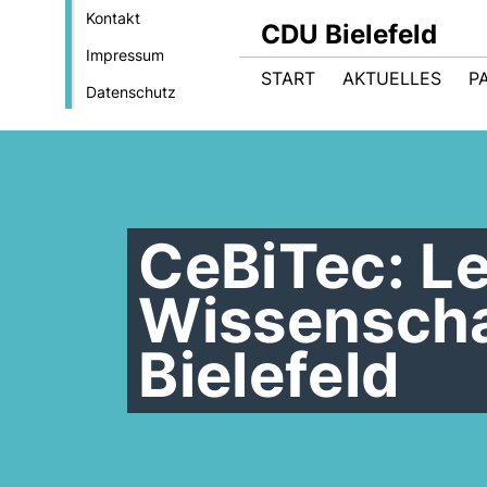
Kontakt
CDU Bielefeld
Impressum
START
AKTUELLES
P
Datenschutz
CeBiTec: L
Wissenscha
Bielefeld