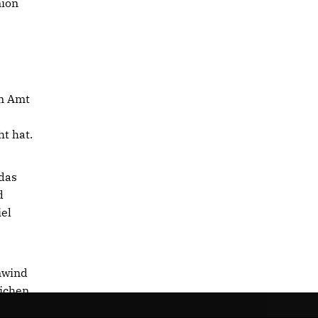
nion
em Amt
t hat.
 das
d
iel
nwind
eichen