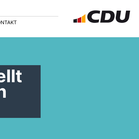
ONTAKT
llt
n