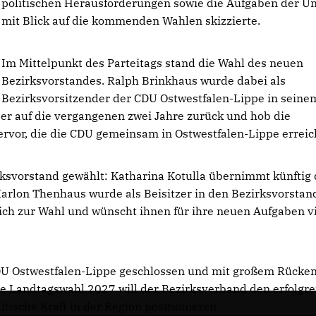
politischen Herausforderungen sowie die Aufgaben der U
mit Blick auf die kommenden Wahlen skizzierte.
Im Mittelpunkt des Parteitags stand die Wahl des neuen
Bezirksvorstandes. Ralph Brinkhaus wurde dabei als
Bezirksvorsitzender der CDU Ostwestfalen-Lippe in sein
e er auf die vergangenen zwei Jahre zurück und hob die
ervor, die die CDU gemeinsam in Ostwestfalen-Lippe erreich
rksvorstand gewählt: Katharina Kotulla übernimmt künftig
Marlon Thenhaus wurde als Beisitzer in den Bezirksvorstan
lich zur Wahl und wünscht ihnen für ihre neuen Aufgaben v
 CDU Ostwestfalen-Lippe geschlossen und mit großem Rücke
ie Landtagswahl 2027 will der Bezirksverband den erfolgr
itische Kraft in der Region positionieren.