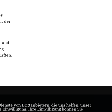
es
it der
t und
ng
urften.
enste von Drittanbietern, die uns helfen, unser
Einwilligung. Ihre Einwilligung können Sie