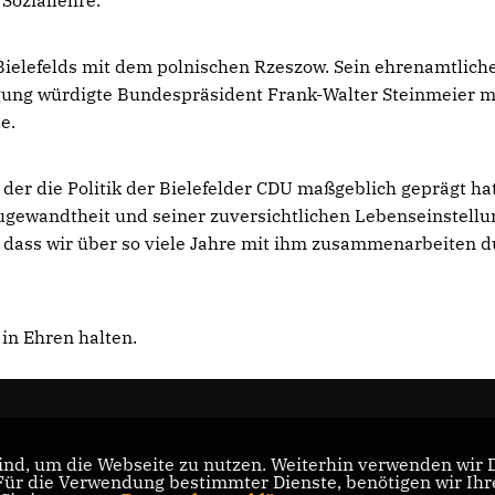
Soziallehre.
t Bielefelds mit dem polnischen Rzeszow. Sein ehrenamtlich
gung würdigte Bundespräsident Frank-Walter Steinmeier m
de.
 der die Politik der Bielefelder CDU maßgeblich geprägt ha
Zugewandtheit und seiner zuversichtlichen Lebenseinstellu
 dass wir über so viele Jahre mit ihm zusammenarbeiten d
in Ehren halten.
nd, um die Webseite zu nutzen. Weiterhin verwenden wir Di
r die Verwendung bestimmter Dienste, benötigen wir Ihre 
CDU Nordrhein-Westfalen