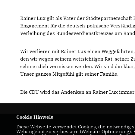
Rainer Lux gilt als Vater der Städtepartnerschaf
Engagement für die deutsch-polnische Verständi
Verleihung des Bundesverdienstkreuzes am Ban
Wir verlieren mit Rainer Lux einen Weggefährten,
den wir wegen seinem weitsichtigen Rat, seiner 
schmerzlich vermissen werden. Wir sind dankbar,
Unser ganzes Mitgefühl gilt seiner Familie.
Die CDU wird das Andenken an Rainer Lux immer 
Cookie Hinweis
Diese Webseite verwendet Cookies, die notwendig si
Webangebot zu verbessern (Website-Optmierung). Fü
IMPRESSUM
DATENSCHUTZ