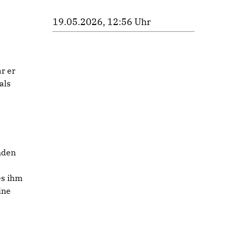
19.05.2026, 12:56 Uhr
r er
als
anden
es ihm
ine